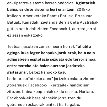
enkriptatze-sistema horren ondorioz.
Agintariek
baina, ez dute sistema hori onartzen
. 2018ko
irailean, Ameriketako Estatu Batuek, Erresuma
Batuak, Kanadak, Zeelanda Berriak eta Australiak
gutun bat bidali zioten Facebook-i, aurrera jarrai
ez zezan eskatzeko.
Testuan jasotzen zenez, neurri horrek
“ahuldu
egingo luke legez kanpoko jarduerak, hala nola
adingabeen esplotazio sexuala edo terrorismoa,
antzemateko eta haien aurrean jarduteko
gaitasuna”.
Legez kanpoko kasu
horietarako“atzeko atea” jartzeko eskatu zioten
gobernuek Facebook-i ikertzailek handik sar
zitezen, baina konpainiak ez du onartu. Hartara,
Facebook-ek bere planekin jarraitzen du
gobernuen eskaerak aintzat hartu gabe.