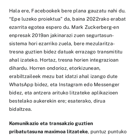
Hala ere, Facebookek bere plana gauzatu nahi du.
“Epe luzeko proiektua” da, baina 2022rako erabat
ezarrita egotea espero du. Mark Zuckerberg-en
enpresak 2019an jakinarazi zuen segurtasun-
sistema hori ezarriko zuela, bere mezularitza-
tresna guztien bidez datuak errazago transmititu
ahal izateko. Hortaz, tresna horien integrazioan
dihardu. Horren ondorioz, etorkizunean,
erabiltzaileek mezu bat idatzi ahal izango dute
WhatsApp bidez, eta Instagram edo Messenger
bidez, eta antzera arituko litzateke aplikazioen
bestelako aukerekin ere; esaterako, dirua
bidaltzea.
Komunikazio eta transakzio guztien
pribatutasuna maximoa litzateke
, puntuz puntuko