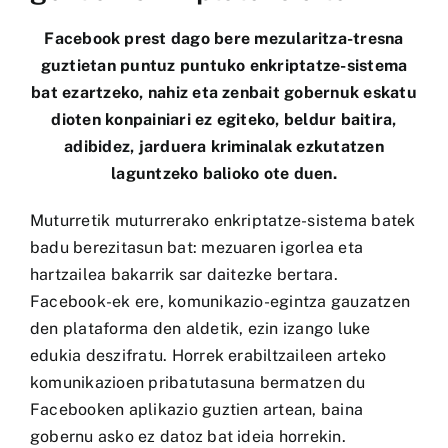
Facebook prest dago bere mezularitza-tresna
guztietan puntuz puntuko enkriptatze-sistema
bat ezartzeko, nahiz eta zenbait gobernuk eskatu
dioten konpainiari ez egiteko, beldur baitira,
adibidez, jarduera kriminalak ezkutatzen
laguntzeko balioko ote duen.
Muturretik muturrerako enkriptatze-sistema batek
badu berezitasun bat: mezuaren igorlea eta
hartzailea bakarrik sar daitezke bertara.
Facebook-ek ere, komunikazio-egintza gauzatzen
den plataforma den aldetik, ezin izango luke
edukia deszifratu. Horrek erabiltzaileen arteko
komunikazioen pribatutasuna bermatzen du
Facebooken aplikazio guztien artean, baina
gobernu asko ez datoz bat ideia horrekin.