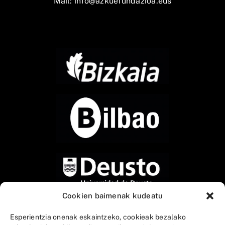
Mail:
info@azkuefundazioa.eus
Cookien baimenak kudeatu
Esperientzia onenak eskaintzeko, cookieak bezalako