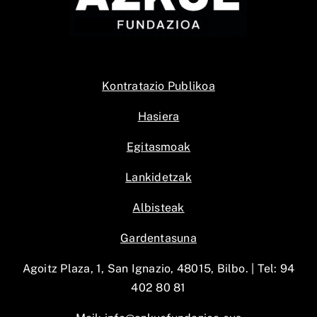
Kontratazio Publikoa
Hasiera
Egitasmoak
Lankidetzak
Albisteak
Gardentasuna
Agoitz Plaza, 1, San Ignazio, 48015, Bilbo. |
Tel: 94
402 80 81