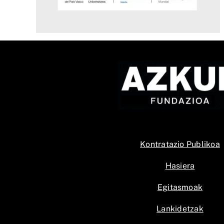
Kontratazio Publikoa
Hasiera
Egitasmoak
Lankidetzak