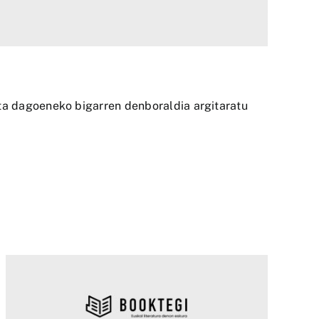
eta dagoeneko bigarren denboraldia argitaratu