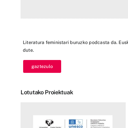
Literatura feministari buruzko podcasta da. Eus
dute.
gaztezulo
Lotutako Proiektuak
n
“Pilula Gorria”, Gaztezulo