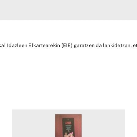
kal Idazleen Elkartearekin (EIE) garatzen da lankidetzan, 
“ElkarrizKatea”, Booktegi