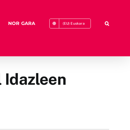
NOR GARA
(EU) Euskara
 Idazleen