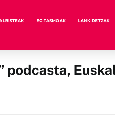
ALBISTEAK
EGITASMOAK
LANKIDETZAK
” podcasta, Euskal