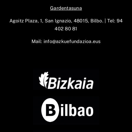
Gardentasuna
Agoitz Plaza, 1, San Ignazio, 48015, Bilbo. |
Tel: 94
402 80 81
Mail:
info@azkuefundazioa.eus