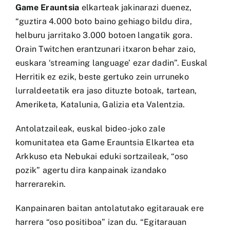
Game Erauntsia
elkarteak jakinarazi duenez,
“guztira 4.000 boto baino gehiago bildu dira,
helburu jarritako 3.000 botoen langatik gora.
Orain Twitchen erantzunari itxaron behar zaio,
euskara ‘streaming language’ ezar dadin”. Euskal
Herritik ez ezik, beste gertuko zein urruneko
lurraldeetatik era jaso dituzte botoak, tartean,
Ameriketa, Katalunia, Galizia eta Valentzia.
Antolatzaileak, euskal bideo-joko zale
komunitatea eta Game Erauntsia Elkartea eta
Arkkuso eta Nebukai eduki sortzaileak, “oso
pozik” agertu dira kanpainak izandako
harrerarekin.
Kanpainaren baitan antolatutako egitarauak ere
harrera “oso positiboa” izan du. “Egitarauan