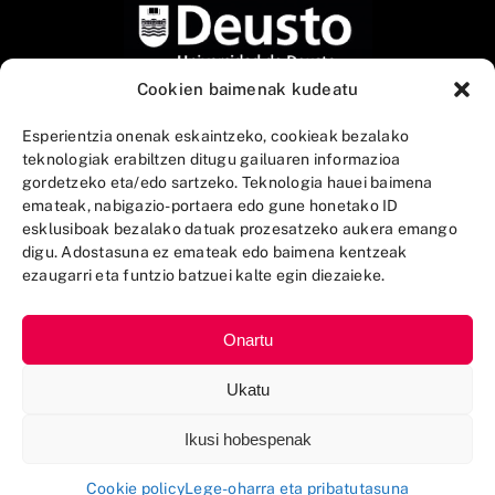
Cookien baimenak kudeatu
Esperientzia onenak eskaintzeko, cookieak bezalako
teknologiak erabiltzen ditugu gailuaren informazioa
gordetzeko eta/edo sartzeko. Teknologia hauei baimena
emateak, nabigazio-portaera edo gune honetako ID
esklusiboak bezalako datuak prozesatzeko aukera emango
digu. Adostasuna ez emateak edo baimena kentzeak
ezaugarri eta funtzio batzuei kalte egin diezaieke.
Onartu
Ukatu
Ikusi hobespenak
AZKUE Fundazioa 2025 © |
Lege-oharra eta
pribatutasuna
|
Cookie-en Politika
Cookie policy
Lege-oharra eta pribatutasuna