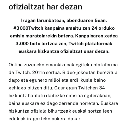
ofizialtzat har dezan
Iragan larunbatean, abenduaren 5ean,
#3000Twitch kanpaina amaitu zen 24 orduko
emisio maratoiarekin batera. Kanpainaren xedea
3.000 boto lortzea zen, Twitch plataformak
euskara hizkuntza ofizialtzat onar dezan.
Online zuzeneko emankizunak egiteko plataforma
da Twitch, 2011n sortua. Bideo-jokoetan berezitua
dago eta egunero milioi eta erdi ikusle baino
gehiago biltzen ditu. Gaur egun Twitchen 34
hizkuntz hautatu daitezke emisioa egiterakoan,
baina euskara ez dago zerrenda horretan. Euskara
hizkuntza ofiziala bihurtzeak euskal sortzaileen
edukiak iragazteko aukera dakar.