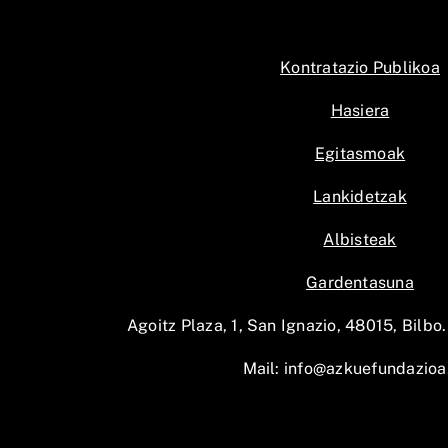
Kontratazio Publikoa
Hasiera
Egitasmoak
Lankidetzak
Albisteak
Gardentasuna
Agoitz Plaza, 1, San Ignazio, 48015, Bilbo.
Mail:
info@azkuefundazioa