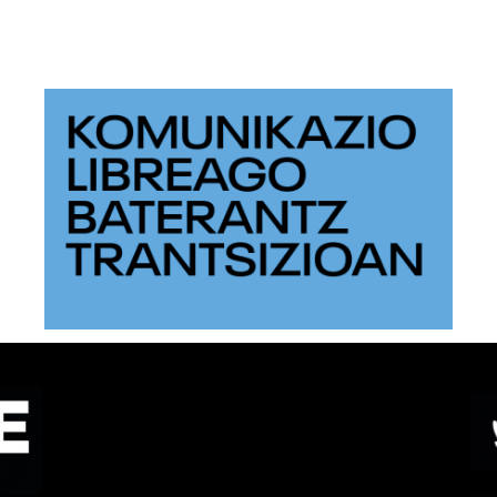
Teknologiaren erabilera
etikoagoaz arituko dira
Euskarabildua jardunaldian