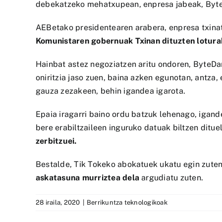
debekatzeko mehatxupean, enpresa jabeak, ByteD
AEBetako presidentearen arabera, enpresa txina
Komunistaren gobernuak Txinan dituzten lotura
Hainbat astez negoziatzen aritu ondoren, ByteDan
oniritzia jaso zuen, baina azken egunotan, antz
gauza zezakeen, behin igandea igarota.
Epaia iragarri baino ordu batzuk lehenago, igan
bere erabiltzaileen inguruko datuak biltzen ditue
zerbitzuei.
Bestalde, Tik Tokeko abokatuek ukatu egin zuten
askatasuna murriztea dela
argudiatu zuten.
28 iraila, 2020
|
Berrikuntza teknologikoak