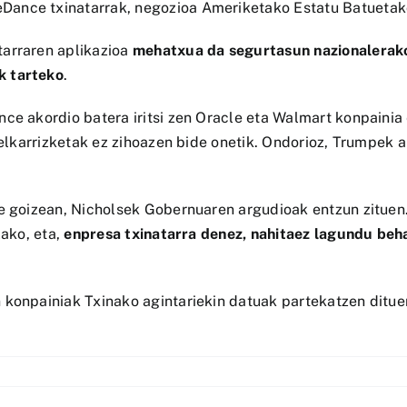
ance txinatarrak, negozioa Ameriketako Estatu Batuetako
tarraren aplikazioa
mehatxua da segurtasun nazionalerako
k tarteko
.
ce akordio batera iritsi zen Oracle eta Walmart konpainia 
a, elkarrizketak ez zihoazen bide onetik. Ondorioz, Trump
de goizean, Nicholsek Gobernuaren argudioak entzun zitue
lako, eta,
enpresa txinatarra denez, nahitaez lagundu behar
 konpainiak Txinako agintariekin datuak partekatzen ditue