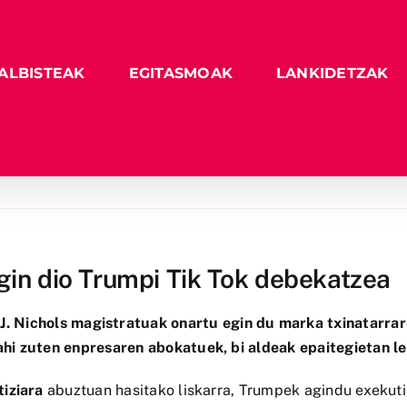
ALBISTEAK
EGITASMOAK
LANKIDETZAK
egin dio Trumpi Tik Tok debekatzea
J. Nichols magistratuak onartu egin du marka txinatarr
hi zuten enpresaren abokatuek, bi aldeak epaitegietan leh
tiziara
abuztuan hasitako liskarra, Trumpek agindu exekut