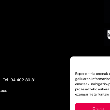
Esperientzia onenak 
gailuaren informazio
 |
Tel: 94 402 80 81
emateak, nabigazio-p
prozesatzeko aukera
.eus
ezaugarri eta funtzio 
Onartu