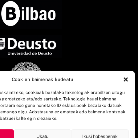
Cookien baimenak kudeatu
eskaintzeko, cookieak bezalako teknologiak erabiltzen ditugu
a gordetzeko eta/edo sartzeko. Teknologia hauei baimena
ortaera edo gune honetako ID esklusiboak bezalako datuak
 emango digu. Adostasuna ez emateak edo baimena kentzeak
batzuei kalte egin diezaieke.
Ukatu
Ikusi hobespenak