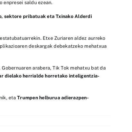
 enpresei saldu ezean.
, sektore pribatuak eta Txinako Alderdi
estatubatuarrekin. Etxe Zuriaren aldez aurreko
ek aplikazioaren deskargak debekatzeko mehatxua
n. Gobernuaren arabera, Tik Tok mehatxu bat da
 dielako herrialde horretako inteligentzia-
nik, eta
Trumpen helburua adierazpen-