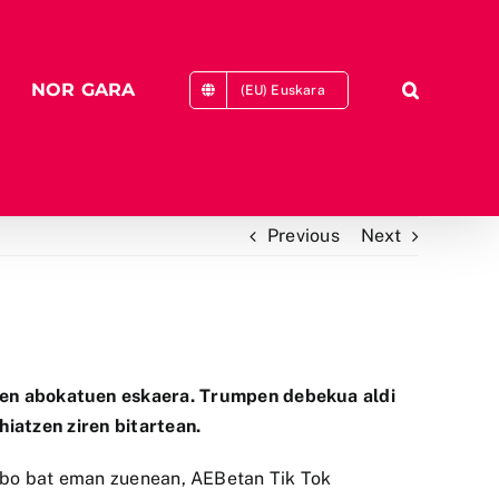
NOR GARA
(EU) Euskara
Previous
Next
aren abokatuen eskaera. Trumpen debekua aldi
iatzen ziren bitartean.
ibo bat eman zuenean, AEBetan Tik Tok