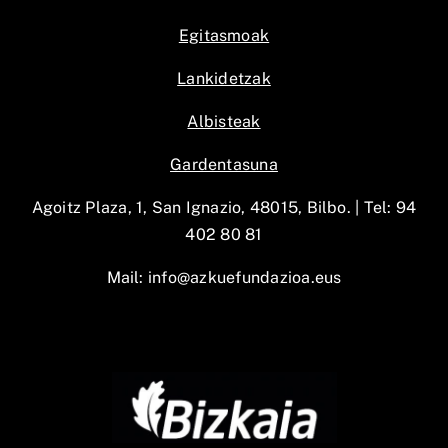
Egitasmoak
Lankidetzak
Albisteak
Gardentasuna
Agoitz Plaza, 1, San Ignazio, 48015, Bilbo. |
Tel: 94
402 80 81
Mail:
info@azkuefundazioa.eus