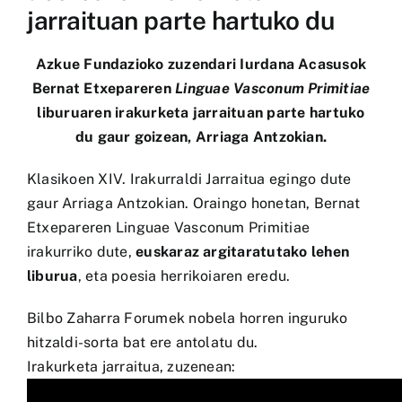
jarraituan parte hartuko du
Azkue Fundazioko zuzendari Iurdana Acasusok
Bernat Etxepareren
Linguae Vasconum Primitiae
liburuaren irakurketa jarraituan parte hartuko
du gaur goizean, Arriaga Antzokian.
Klasikoen XIV. Irakurraldi Jarraitua egingo dute
gaur Arriaga Antzokian. Oraingo honetan, Bernat
Etxepareren Linguae Vasconum Primitiae
irakurriko dute,
euskaraz argitaratutako lehen
liburua
, eta poesia herrikoiaren eredu.
Bilbo Zaharra Forumek nobela horren inguruko
hitzaldi-sorta bat ere antolatu du.
Irakurketa jarraitua, zuzenean: