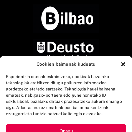
Cookien baimenak kudeatu
Esperientzia onenak eskaintzeko, cookieak bezalako
teknologiak erabiltzen ditugu gailuaren informazioa
gordetzeko eta/edo sartzeko. Teknologia hauei baimena
emateak, nabigazio-portaera edo gune honetako ID
esklusiboak bezalako datuak prozesatzeko aukera emango
digu. Adostasuna ez emateak edo baimena kentzeak
ezaugarri eta funtzio batzuei kalte egin diezaieke.
Onartu