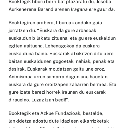
Booktegik liburu berri bat plazaratu du, Joseba
Aurkenerena Barandiarenen
Iragana ere gaur da
.
Booktegiren arabera, liburuak ondoko gaia
jorratzen du: “Euskara da gure arbasoak
euskaldun bilakatu zituena, eta gu ere euskaldun
egiten gaituena. Lehenagokoa da euskara
euskalduna baino. Euskarak atxikitzen ditu bere
baitan euskaldunen gogoetak, nahiak, penak eta
desirak. Euskarak moldatzen gaitu une oroz.
Animismoa urrun samarra dugun une hauetan,
euskara da gure oroitzapen zaharren bermea. Eta
gure izate berezi horrek iraunen du euskarak
diraueino. Luzaz izan bedi!”.
Booktegik eta Azkue Fundazioak, bestalde,
lankidetza adostu dute idazleen elkarrizketak