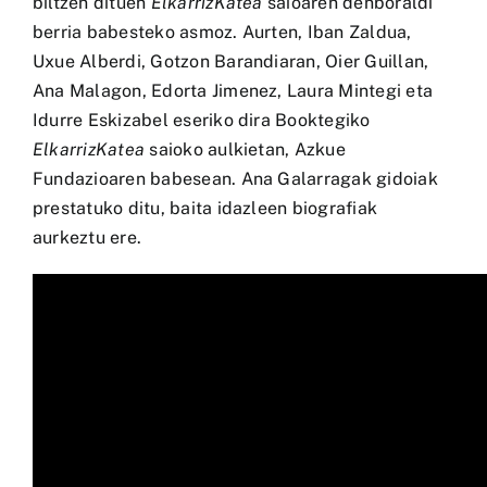
biltzen dituen
ElkarrizKatea
saioaren denboraldi
berria babesteko asmoz. Aurten, Iban Zaldua,
Uxue Alberdi, Gotzon Barandiaran, Oier Guillan,
Ana Malagon, Edorta Jimenez, Laura Mintegi eta
Idurre Eskizabel eseriko dira Booktegiko
ElkarrizKatea
saioko aulkietan, Azkue
Fundazioaren babesean. Ana Galarragak gidoiak
prestatuko ditu, baita idazleen biografiak
aurkeztu ere.