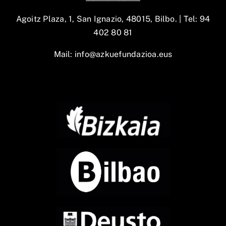
Agoitz Plaza, 1, San Ignazio, 48015, Bilbo. |
Tel: 94
402 80 81
Mail:
info@azkuefundazioa.eus