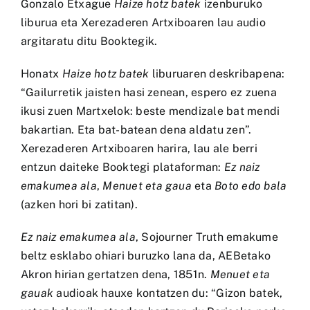
Gonzalo Etxague
Haize hotz batek
izenburuko
liburua eta Xerezaderen Artxiboaren lau audio
argitaratu ditu Booktegik.
Honatx
Haize hotz batek
liburuaren deskribapena:
“Gailurretik jaisten hasi zenean, espero ez zuena
ikusi zuen Martxelok: beste mendizale bat mendi
bakartian. Eta bat-batean dena aldatu zen”.
Xerezaderen Artxiboaren harira, lau ale berri
entzun daiteke Booktegi plataforman:
Ez naiz
emakumea ala
,
Menuet eta gaua
eta
Boto edo bala
(azken hori
bi zatitan
).
Ez naiz emakumea ala
, Sojourner Truth emakume
beltz esklabo ohiari buruzko lana da, AEBetako
Akron hirian gertatzen dena, 1851n.
Menuet eta
gauak
audioak hauxe kontatzen du: “Gizon batek,