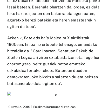
ustez bakarrik, atseden hartzen du Pariseko parke
lasai batean. Berehala ohartzen da, ordea, ez dela
leku hartara joaten den bakarra eta egun baten,
aguretxo berezi batekin eta haren emaztearekin
egiten du topo”.
Azkenik,
Boto edo bala
Malcolm X aktibistak
1965ean, hil baino urtebete lehenago, emandako
hitzaldia da. “Garai hartan, Senatuan Eskubide
Zibilen Legea ari ziren eztabaidatzen eta, lege hori
onartuz gero, beltz guztiek botoa emateko
eskubidea lortuko lukete. Boterean dauden
demokraten joko bikoitza salatzen du eta beltzen
batasunerako deia egiten du”.
10 uztaila, 2019
|
Euskara ingurune digitalean