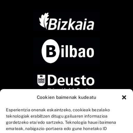
Cookien baimenak kudeatu
Esperientzia onenak eskaintzeko, cookieak bezalako
teknologiak erabiltzen ditugu gailuaren informazioa
gordetzeko eta/edo sartzeko. Teknologia hauei baimena
emateak, nabigazio-portaera edo gune honetako ID