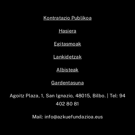
Kontratazio Publikoa
Hasiera
Egitasmoak
Lankidetzak
Albisteak
Gardentasuna
Agoitz Plaza, 1, San Ignazio, 48015, Bilbo. |
Tel: 94
402 80 81
Mail:
info@azkuefundazioa.eus