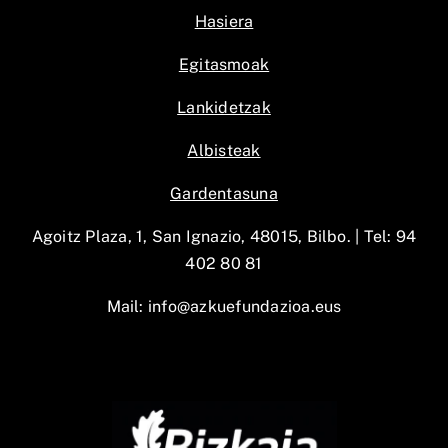
Hasiera
Egitasmoak
Lankidetzak
Albisteak
Gardentasuna
Agoitz Plaza, 1, San Ignazio, 48015, Bilbo. |
Tel: 94
402 80 81
Mail:
info@azkuefundazioa.eus