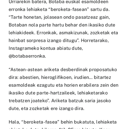
Urriarekin batera, Botaba euskal esamoldeen
erronka lehiaketa “beroketa-fasean” sartu da.
“Tarte honetan, jolasean ondo pasatzeaz gain,
Botaban nola parte hartu behar den ikasiko dute
lehiakideek. Erronkak, asmakizunak, zozketak eta
hainbat sorpresa izango ditugu”. Horretarako,
Instagrameko kontua abiatu dute,
@botabaerronka
.
“Astean-astean ariketa desberdinak proposatuko
dira: abestien, hieroglifikoen, irudien… bitartez
esamoldeak ezagutu eta horien erabilera zein den
ikasiko dute parte-hartzaileek, lehiaketarako
trebatzen joateko”. Ariketa batzuk saria jasoko
dute, eta zozketak ere izango dira.
Hala, “beroketa-fasea” behin bukatuta, lehiaketa