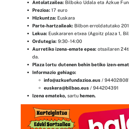
Antolatzailea:
Bilboko Udala eta Azkue Fun
Prezioa:
17 euro
Hizkuntza:
Euskara
Parte-hartzaileak:
Bilbon erroldatutako 201
Lekua:
Euskararen etxea (Agoitz plaza 1, Bi
Ordutegia:
9:30- 14:00
Aurretiko izena-emate epea:
otsailaren 24t
da.
Plaza lortu dutenen behin betiko izen-emat
Informazio gehiago:
info@azkuefundazioa.eus
/ 94402808
euskera@bilbao.eus
/ 944204391
Izena emateko,
sartu
hemen
.