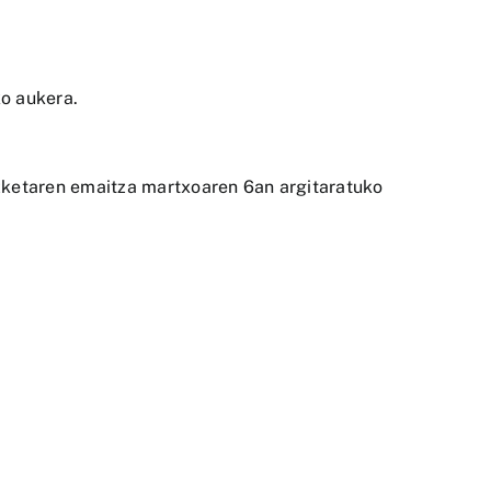
o aukera.
ozketaren emaitza martxoaren 6an argitaratuko