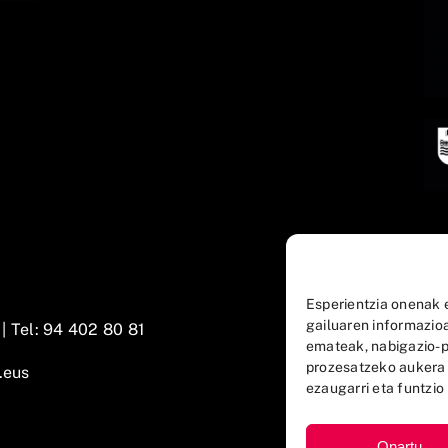
Esperientzia onenak 
gailuaren informazio
 |
Tel: 94 402 80 81
emateak, nabigazio-p
prozesatzeko aukera
.eus
ezaugarri eta funtzio 
Onartu