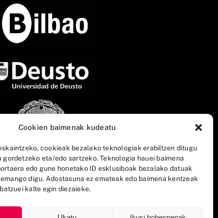
Cookien baimenak kudeatu
eskaintzeko, cookieak bezalako teknologiak erabiltzen ditugu
a gordetzeko eta/edo sartzeko. Teknologia hauei baimena
ortaera edo gune honetako ID esklusiboak bezalako datuak
 emango digu. Adostasuna ez emateak edo baimena kentzeak
batzuei kalte egin diezaieke.
Ukatu
Ikusi hobespenak