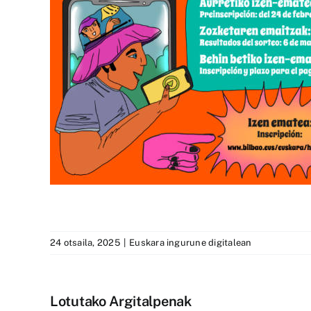
24 otsaila, 2025
|
Euskara ingurune digitalean
Lotutako Argitalpenak