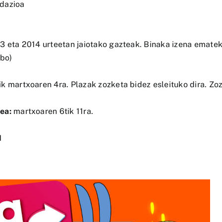
dazioa
3 eta 2014 urteetan jaiotako gazteak. Binaka izena ematek
lbo)
ik martxoaren 4ra. Plazak zozketa bidez esleituko dira. Z
ea:
martxoaren 6tik 11ra.
1