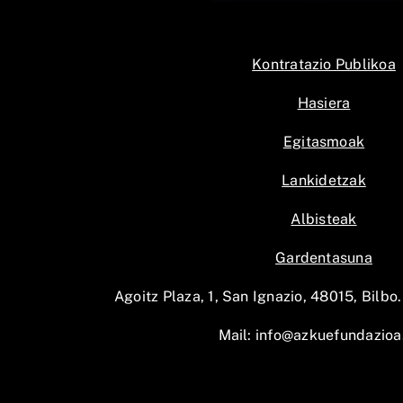
Kontratazio Publikoa
Hasiera
Egitasmoak
Lankidetzak
Albisteak
Gardentasuna
Agoitz Plaza, 1, San Ignazio, 48015, Bilbo.
Mail:
info@azkuefundazioa