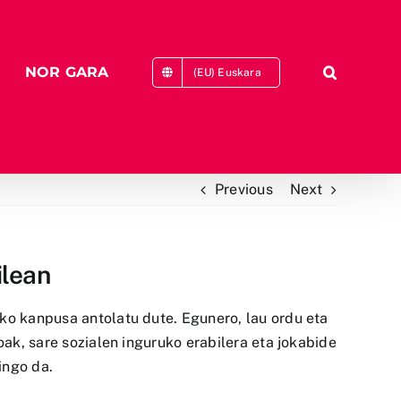
NOR GARA
(EU) Euskara
Previous
Next
ilean
eko kanpusa antolatu dute. Egunero, lau ordu eta
oak, sare sozialen inguruko erabilera eta jokabide
ingo da.