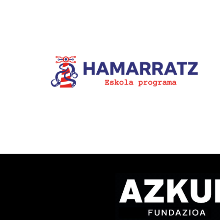
1.400.000 ikustaldi izan dit
la-
Bziber euskarazko
u
TikTokeko lehiaketaren IX.
edizioak