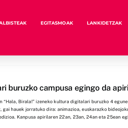
ALBISTEAK
EGITASMOAK
LANKIDETZAK
alari buruzko campusa egingo da apir
“Hala, Birala!” izeneko kultura digitalari buruzko 4 egun
z, gai hauek jorratuko dira: animazioa, euskarazko bideojok
edizioa. Kanpusa apirilaren 22an, 23an, 24an eta 25ean eg