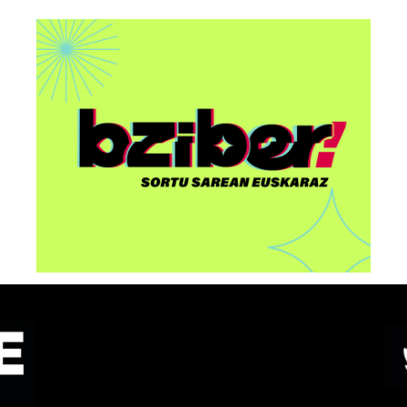
AAri buruzko “Euskorpora
u
Summit 2026” ekitaldia
egingo dute Bilbon