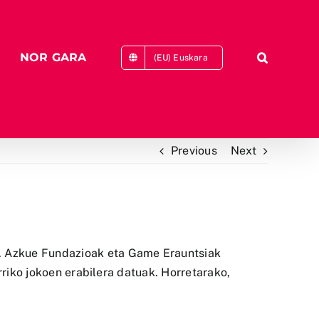
NOR GARA
(EU) Euskara
Previous
Next
.
Azkue Fundazioak
eta
Game Erauntsiak
rriko jokoen erabilera datuak. Horretarako,