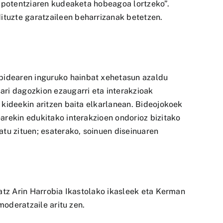
, potentziaren kudeaketa hobeagoa lortzeko”.
tuzte garatzaileen beharrizanak betetzen.
bidearen inguruko hainbat xehetasun azaldu
ari dagozkion ezaugarri eta interakzioak
 kideekin aritzen baita elkarlanean. Bideojokoek
arekin edukitako interakzioen ondorioz bizitako
tu zituen; esaterako, soinuen diseinuaren
atz Arin Harrobia Ikastolako ikasleek eta Kerman
moderatzaile aritu zen.