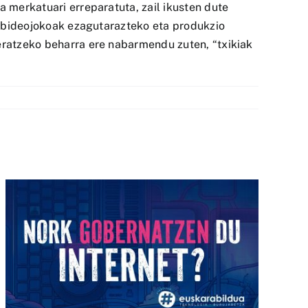
a merkatuari erreparatuta, zail ikusten dute
en bideojokoak ezagutarazteko eta produkzio
 eratzeko beharra ere nabarmendu zuten, “txikiak