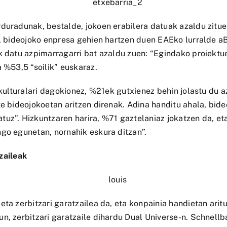
rduradunak, bestalde, jokoen erabilera datuak azaldu zitu
a, bideojoko enpresa gehien hartzen duen EAEko lurralde a
k datu azpimarragarri bat azaldu zuen: “Egindako proiektu
 %53,5 “soilik” euskaraz.
 kulturalari dagokionez, %21ek gutxienez behin jolastu du a
te bideojokoetan aritzen direnak. Adina handitu ahala, bid
uz”. Hizkuntzaren harira, %71 gaztelaniaz jokatzen da, et
go egunetan, nornahik eskura ditzan”.
zaileak
eta zerbitzari garatzailea da, eta konpainia handietan arit
n, zerbitzari garatzaile dihardu Dual Universe-n. Schnellb