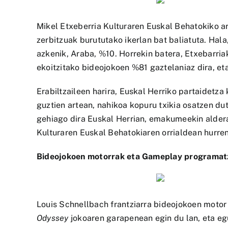
Mikel Etxeberria Kulturaren Euskal Behatokiko a
zerbitzuak burututako ikerlan bat baliatuta. Hal
azkenik, Araba, %10. Horrekin batera, Etxebarria
ekoitzitako bideojokoen %81 gaztelaniaz dira, eta
Erabiltzaileen harira, Euskal Herriko partaidetza
guztien artean, nahikoa kopuru txikia osatzen du
gehiago dira Euskal Herrian, emakumeekin alderat
Kulturaren Euskal Behatokiaren orrialdean hurren
Bideojokoen motorrak eta Gameplay programat
Louis Schnellbach frantziarra bideojokoen motor 
Odyssey
jokoaren garapenean egin du lan, eta egu