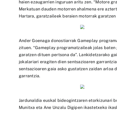
haien ezaugarrien inguruan aritu zen. “Motore gr
Merkatuan dauden motorren ahalmena ere aztertu
Hartara, garatzaileek beraien motorrak garatzen 
Ander Goenaga donostiarrak Gameplay programatz
zituen. “Gameplay programatzaileak jolas baten 
garatzen dituen pertsona da”. Lankidetzarako gai
jokalariari eragiten dien sentsazioaren garrantz
sentsazioaren gaia asko gustatzen zaidan arloa d
garrantzia.
Jardunaldia euskal bideogintzaren etorkizunari b
Munitxa eta Ane Unzalu Digipen ikastetxeko ikasle