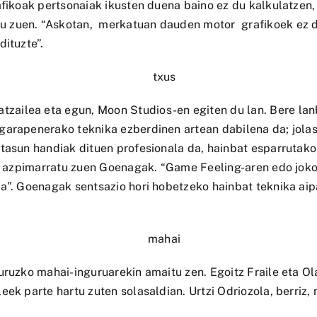
afikoak pertsonaiak ikusten duena baino ez du kalkulatzen
 zuen. “Askotan, merkatuan dauden motor grafikoek ez di
dituzte”.
ailea eta egun, Moon Studios-en egiten du lan. Bere lan
garapenerako teknika ezberdinen artean dabilena da; jolas
tasun handiak dituen profesionala da, hainbat esparrutako
ia azpimarratu zuen Goenagak. “Game Feeling-aren edo joko
a”. Goenagak sentsazio hori hobetzeko hainbat teknika aipa
uruzko mahai-inguruarekin amaitu zen. Egoitz Fraile eta Ol
ek parte hartu zuten solasaldian. Urtzi Odriozola, berriz, 