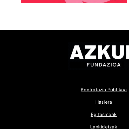
Kontratazio Publikoa
Hasiera
Egitasmoak
Lankidetzak