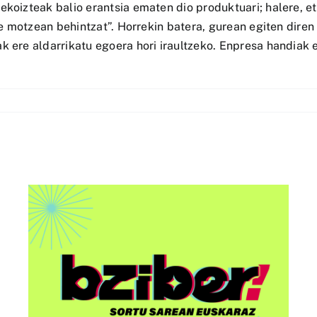
koizteak balio erantsia ematen dio produktuari; halere, et
epe motzean behintzat”. Horrekin batera, gurean egiten dir
k ere aldarrikatu egoera hori iraultzeko. Enpresa handiak
Interneten gobernantzaz
eta euskal komunitateez
en
arituko dira Euskarabilduan
o