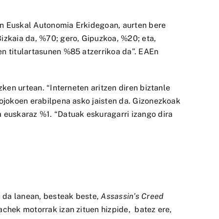
en Euskal Autonomia Erkidegoan, aurten bere
Bizkaia da, %70; gero, Gipuzkoa, %20; eta,
en titulartasunen %85 atzerrikoa da”. EAEn
zken urtean. “Interneten aritzen diren biztanle
eojokoen erabilpena asko jaisten da. Gizonezkoak
a euskaraz %1. “Datuak eskuragarri izango dira
u da lanean, besteak beste,
Assassin’s Creed
achek motorrak izan zituen hizpide, batez ere,