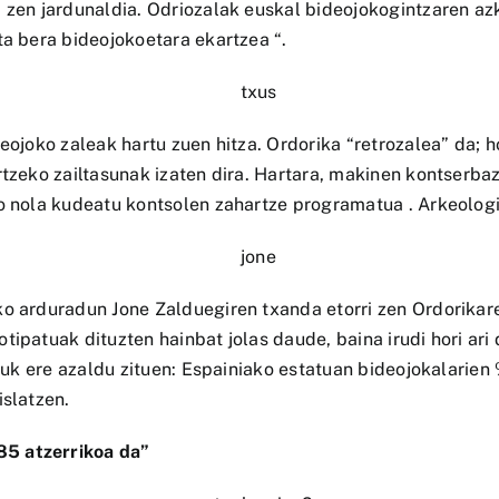
i zen jardunaldia. Odriozalak euskal bideojokogintzaren a
ta bera bideojokoetara ekartzea “.
eojoko zaleak hartu zuen hitza. Ordorika “retrozalea” da; h
rtzeko zailtasunak izaten dira. Hartara, makinen kontserba
o nola kudeatu kontsolen zahartze programatua . Arkeologia
ko arduradun Jone Zalduegiren txanda etorri zen Ordorikar
ipatuak dituzten hainbat jolas daude, baina irudi hori ari 
tzuk ere azaldu zituen: Espainiako estatuan bideojokalari
islatzen.
85 atzerrikoa da”