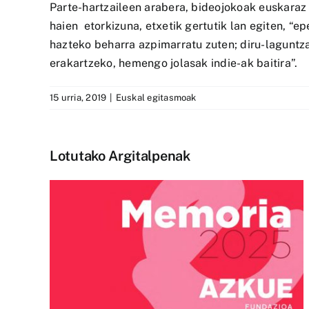
Parte-hartzaileen arabera, bideojokoak euskaraz e
haien etorkizuna, etxetik gertutik lan egiten, “
hazteko beharra azpimarratu zuten; diru-laguntza
erakartzeko, hemengo jolasak indie-ak baitira”.
15 urria, 2019
|
Euskal egitasmoak
Lotutako Argitalpenak
ta
Abian da Bziber lehiaketar
a
9. edizioa, euskarazko
eduki-sorkuntza sustatzek