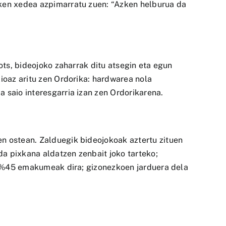
zken xedea azpimarratu zuen: “Azken helburua da
ots, bideojoko zaharrak ditu atsegin eta egun
zioaz aritu zen Ordorika: hardwarea nola
 saio interesgarria izan zen Ordorikarena.
en ostean. Zalduegik bideojokoak aztertu zituen
da pixkana aldatzen zenbait joko tarteko;
en %45 emakumeak dira; gizonezkoen jarduera dela