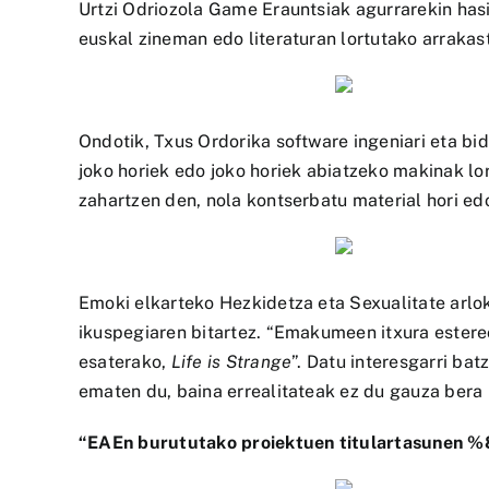
Urtzi Odriozola Game Erauntsiak agurrarekin has
euskal zineman edo literaturan lortutako arrakas
Ondotik, Txus Ordorika software ingeniari eta bid
joko horiek edo joko horiek abiatzeko makinak lo
zahartzen den, nola kontserbatu material hori ed
Emoki elkarteko Hezkidetza eta Sexualitate arlo
ikuspegiaren bitartez. “Emakumeen itxura estereot
esaterako,
Life is Strange
”. Datu interesgarri ba
ematen du, baina errealitateak ez du gauza bera 
“EAEn burututako proiektuen titulartasunen %