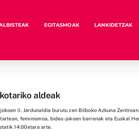
ALBISTEAK
EGITASMOAK
LANKIDETZAK
skotariko aldeak
okoen II. Jardunaldia burutu zen Bilboko Azkuna Zentroan
n; tartean, feminismoa, bideo-jokoen barrenak eta Euskal He
etatik 14:00etara arte.