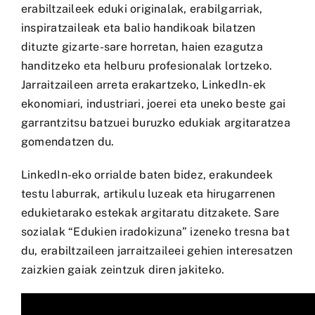
erabiltzaileek eduki originalak, erabilgarriak,
inspiratzaileak eta balio handikoak bilatzen
dituzte gizarte-sare horretan, haien ezagutza
handitzeko eta helburu profesionalak lortzeko.
Jarraitzaileen arreta erakartzeko, LinkedIn-ek
ekonomiari, industriari, joerei eta uneko beste gai
garrantzitsu batzuei buruzko edukiak argitaratzea
gomendatzen du.
LinkedIn-eko orrialde baten bidez, erakundeek
testu laburrak, artikulu luzeak eta hirugarrenen
edukietarako estekak argitaratu ditzakete. Sare
sozialak “Edukien iradokizuna” izeneko tresna bat
du, erabiltzaileen jarraitzaileei gehien interesatzen
zaizkien gaiak zeintzuk diren jakiteko.