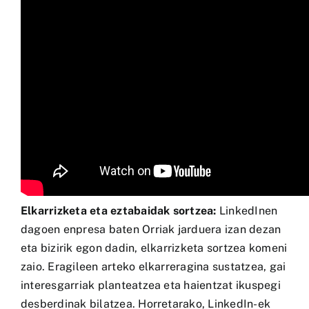
Elkarrizketa eta eztabaidak sortzea:
LinkedInen
dagoen enpresa baten Orriak jarduera izan dezan
eta bizirik egon dadin, elkarrizketa sortzea komeni
zaio. Eragileen arteko elkarreragina sustatzea, gai
interesgarriak planteatzea eta haientzat ikuspegi
desberdinak bilatzea. Horretarako, LinkedIn-ek