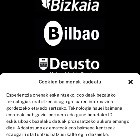
Cookien baimenak kudeatu
Esperientzia onenak eskaintzeko, cookieak bezalako
teknologiak erabiltzen ditugu gailuaren informazioa
gordetzeko eta/edo sartzeko. Teknologia hauei baimena
emateak, nabigazio-portaera edo gune honetako ID
esklusiboak bezalako datuak prozesatzeko aukera emango
digu. Adostasuna ez emateak edo baimena kentzeak
ezaugarri eta funtzio batzuei kalte egin diezaieke.