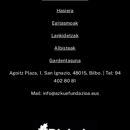
Hasiera
Egitasmoak
Lankidetzak
Albisteak
Gardentasuna
Agoitz Plaza, 1, San Ignazio, 48015, Bilbo. |
Tel: 94
402 80 81
Mail:
info@azkuefundazioa.eus