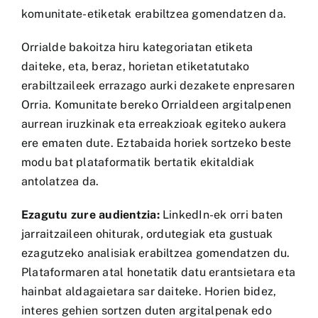
komunitate-etiketak erabiltzea gomendatzen da.
Orrialde bakoitza hiru kategoriatan etiketa
daiteke, eta, beraz, horietan etiketatutako
erabiltzaileek errazago aurki dezakete enpresaren
Orria. Komunitate bereko Orrialdeen argitalpenen
aurrean iruzkinak eta erreakzioak egiteko aukera
ere ematen dute. Eztabaida horiek sortzeko beste
modu bat plataformatik bertatik ekitaldiak
antolatzea da.
Ezagutu zure audientzia:
LinkedIn-ek orri baten
jarraitzaileen ohiturak, ordutegiak eta gustuak
ezagutzeko analisiak erabiltzea gomendatzen du.
Plataformaren atal honetatik datu erantsietara eta
hainbat aldagaietara sar daiteke. Horien bidez,
interes gehien sortzen duten argitalpenak edo