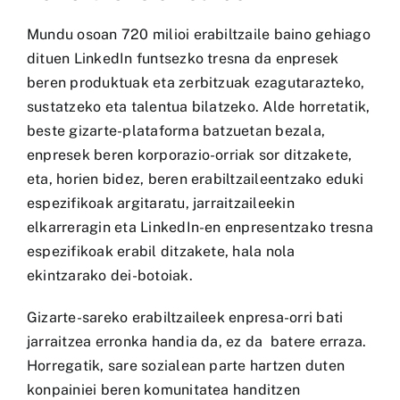
Mundu osoan 720 milioi erabiltzaile baino gehiago
dituen LinkedIn funtsezko tresna da enpresek
beren produktuak eta zerbitzuak ezagutarazteko,
sustatzeko eta talentua bilatzeko. Alde horretatik,
beste gizarte-plataforma batzuetan bezala,
enpresek beren korporazio-orriak sor ditzakete,
eta, horien bidez, beren erabiltzaileentzako eduki
espezifikoak argitaratu, jarraitzaileekin
elkarreragin eta LinkedIn-en enpresentzako tresna
espezifikoak erabil ditzakete, hala nola
ekintzarako dei-botoiak.
Gizarte-sareko erabiltzaileek enpresa-orri bati
jarraitzea erronka handia da, ez da batere erraza.
Horregatik, sare sozialean parte hartzen duten
konpainiei beren komunitatea handitzen