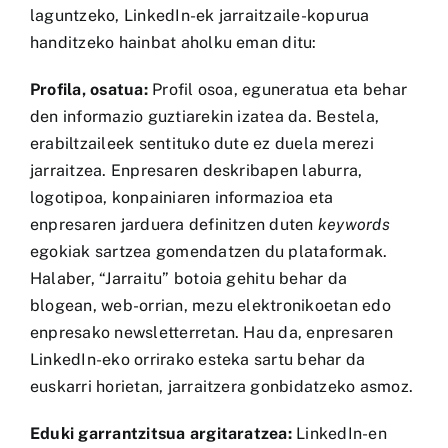
laguntzeko, LinkedIn-ek jarraitzaile-kopurua
handitzeko hainbat aholku eman ditu:
Profila, osatua:
Profil osoa, eguneratua eta behar
den informazio guztiarekin izatea da. Bestela,
erabiltzaileek sentituko dute ez duela merezi
jarraitzea. Enpresaren deskribapen laburra,
logotipoa, konpainiaren informazioa eta
enpresaren jarduera definitzen duten
keywords
egokiak sartzea gomendatzen du plataformak.
Halaber, “Jarraitu” botoia gehitu behar da
blogean, web-orrian, mezu elektronikoetan edo
enpresako newsletterretan. Hau da, enpresaren
LinkedIn-eko orrirako esteka sartu behar da
euskarri horietan, jarraitzera gonbidatzeko asmoz.
Eduki garrantzitsua argitaratzea:
LinkedIn-en