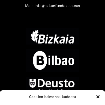
Mail:
info@azkuefundazioa.eus
Cookien baimenak kudeatu