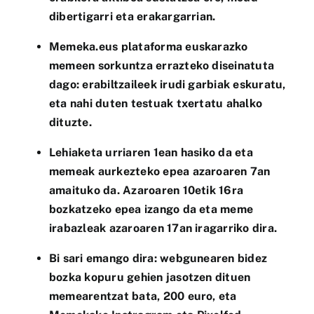
dibertigarri eta erakargarrian.
Memeka.eus plataforma euskarazko
memeen sorkuntza errazteko diseinatuta
dago: erabiltzaileek irudi garbiak eskuratu,
eta nahi duten testuak txertatu ahalko
dituzte.
Lehiaketa urriaren 1ean hasiko da eta
memeak aurkezteko epea azaroaren 7an
amaituko da. Azaroaren 10etik 16ra
bozkatzeko epea izango da eta meme
irabazleak azaroaren 17an iragarriko dira.
Bi sari emango dira: webgunearen bidez
bozka kopuru gehien jasotzen dituen
memearentzat bata, 200 euro, eta