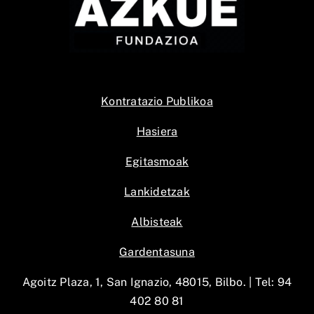
Kontratazio Publikoa
Hasiera
Egitasmoak
Lankidetzak
Albisteak
Gardentasuna
Agoitz Plaza, 1, San Ignazio, 48015, Bilbo. |
Tel: 94
402 80 81