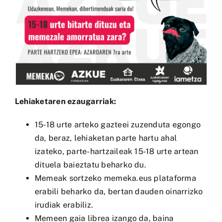
Lehiaketaren ezaugarriak:
15-18 urte arteko gazteei zuzenduta egongo
da, beraz, lehiaketan parte hartu ahal
izateko, parte-hartzaileak 15-18 urte artean
dituela baieztatu beharko du.
Memeak sortzeko memeka.eus plataforma
erabili beharko da, bertan dauden oinarrizko
irudiak erabiliz.
Memeen gaia librea izango da, baina