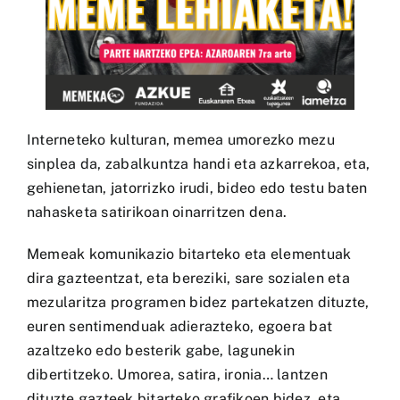
Interneteko kulturan, memea umorezko mezu
sinplea da, zabalkuntza handi eta azkarrekoa, eta,
gehienetan, jatorrizko irudi, bideo edo testu baten
nahasketa satirikoan oinarritzen dena.
Memeak komunikazio bitarteko eta elementuak
dira gazteentzat, eta bereziki, sare sozialen eta
mezularitza programen bidez partekatzen dituzte,
euren sentimenduak adierazteko, egoera bat
azaltzeko edo besterik gabe, lagunekin
dibertitzeko. Umorea, satira, ironia… lantzen
dituzte gazteek bitarteko grafikoen bidez, eta