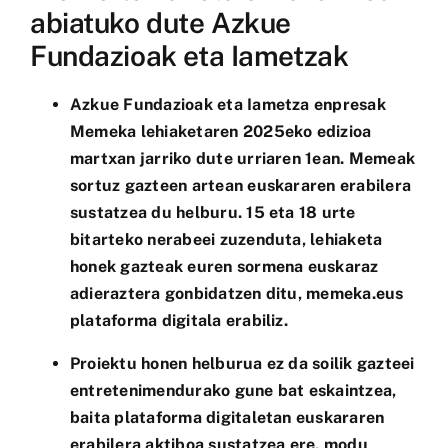
abiatuko dute Azkue
Fundazioak eta Iametzak
Azkue Fundazioak eta Iametza enpresak
Memeka lehiaketaren 2025eko edizioa
martxan jarriko dute urriaren 1ean. Memeak
sortuz gazteen artean euskararen erabilera
sustatzea du helburu. 15 eta 18 urte
bitarteko nerabeei zuzenduta, lehiaketa
honek gazteak euren sormena euskaraz
adieraztera gonbidatzen ditu,
memeka.eus
plataforma digitala erabiliz.
Proiektu honen helburua ez da soilik gazteei
entretenimendurako gune bat eskaintzea,
baita plataforma digitaletan euskararen
erabilera aktiboa sustatzea ere, modu