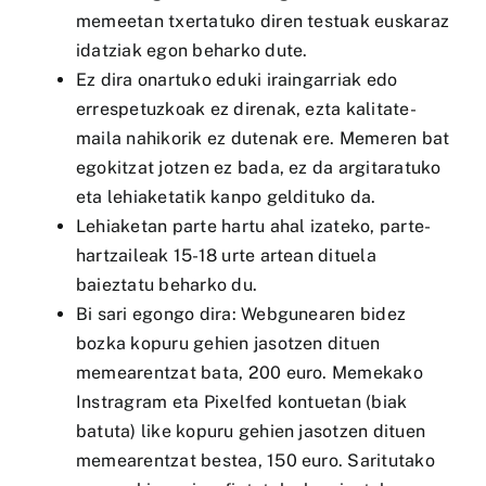
memeetan txertatuko diren testuak euskaraz
idatziak egon beharko dute.
Ez dira onartuko eduki iraingarriak edo
errespetuzkoak ez direnak, ezta kalitate-
maila nahikorik ez dutenak ere. Memeren bat
egokitzat jotzen ez bada, ez da argitaratuko
eta lehiaketatik kanpo geldituko da.
Lehiaketan parte hartu ahal izateko, parte-
hartzaileak 15-18 urte artean dituela
baieztatu beharko du.
Bi sari egongo dira: Webgunearen bidez
bozka kopuru gehien jasotzen dituen
memearentzat bata, 200 euro. Memekako
Instragram eta Pixelfed kontuetan (biak
batuta) like kopuru gehien jasotzen dituen
memearentzat bestea, 150 euro. Saritutako