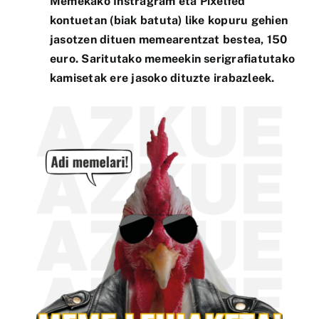
Memekako Instragram eta Pixelfed
kontuetan (biak batuta) like kopuru gehien
jasotzen dituen memearentzat bestea, 150
euro. Saritutako memeekin serigrafiatutako
kamisetak ere jasoko dituzte irabazleek.