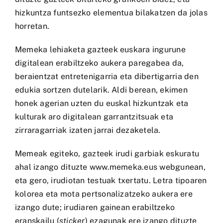
hizkuntza funtsezko elementua bilakatzen da jolas
horretan.
Memeka lehiaketa gazteek euskara ingurune
digitalean erabiltzeko aukera paregabea da,
beraientzat entretenigarria eta dibertigarria den
edukia sortzen dutelarik. Aldi berean, ekimen
honek agerian uzten du euskal hizkuntzak eta
kulturak aro digitalean garrantzitsuak eta
zirraragarriak izaten jarrai dezaketela.
Memeak egiteko, gazteek irudi garbiak eskuratu
ahal izango dituzte
www.memeka.eus
webgunean,
eta gero, irudiotan testuak txertatu. Letra tipoaren
kolorea eta mota pertsonalizatzeko aukera ere
izango dute; irudiaren gainean erabiltzeko
eranskailu (
sticker
) ezagunak ere izango dituzte