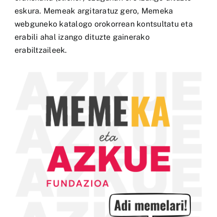
eskura. Memeak argitaratuz gero, Memeka
webguneko katalogo orokorrean kontsultatu eta
erabili ahal izango dituzte gainerako
erabiltzaileek.