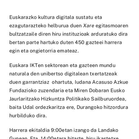
Euskarazko kultura digitala sustatu eta
ezagutarazteko helburua duen
Xare
egitasmoaren
bultzatzaile diren hiru instituzioak arduratuko dira
bertan parte hartuko duten 450 gazteei harrera
egin eta ongietorria emateaz.
Euskara IKTen sektorean eta gazteen mundu
naturala den unibertso digitalean txertatzeak
duen garrantziaz ohartuta, Iudana Acasuso Azkue
Fundazioko zuzendaria eta Miren Dobaran Eusko
Jaurlaritzako Hizkuntza Politikako Sailburuordea,
baita Udal ordezkaritza ere, Durangoko hitzordura
hurbilduko dira.
Harrera ekitaldia 9:00etan izango da Landako
Gunean. Eta, 14:00etara bitarte, hiru ikastetxe