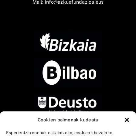
Mail:
info@azkuefundazioa.eus
Cookien baimenak kudeatu
Esperientzia onenak eskaintzeko, cookieak bezalako