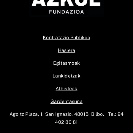
Kontratazio Publikoa
Hasiera
Egitasmoak
Lankidetzak
Albisteak
Gardentasuna
Agoitz Plaza, 1, San Ignazio, 48015, Bilbo. |
Tel: 94
402 80 81