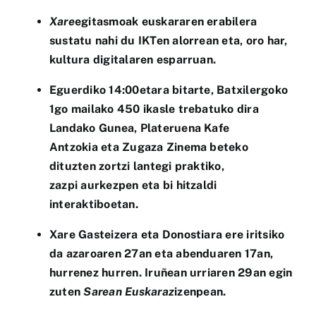
Xare
egitasmoak euskararen erabilera
sustatu nahi du IKTen alorrean eta, oro har,
kultura digitalaren esparruan.
Eguerdiko 14:00etara bitarte, Batxilergoko
1go mailako 450 ikasle trebatuko dira
Landako Gunea, Plateruena Kafe
Antzokia eta Zugaza Zinema beteko
dituzten zortzi lantegi praktiko,
zazpi aurkezpen eta bi hitzaldi
interaktiboetan.
Xare Gasteizera eta Donostiara ere iritsiko
da azaroaren 27an eta abenduaren 17an,
hurrenez hurren. Iruñean urriaren 29an egin
zuten
Sarean Euskaraz
izenpean.