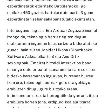
ezberdinetatik etorritako Batxilergoko 1go
mailako 450 gaztek hartuko dute parte 3 gune
ezberdinetan zehar sakabanatutako ekintzetan.
Interesgune nagusia Era Aretoa (Zugaza Zinema)
izango da, teknologia berriez egiten dugun
erabileraren inguruan hausnartzera bideratutako
gunea, hain zuzen. Maider Likona (Gipuzkoako
Software Askea elkartea) eta Ane Ortiz
sexologoak (Emaize) hitzaldi interaktibo bana
emango dute pribatutasunaren eta sare sozialen
bidezko harremanen inguruan, hurrenez hurren.
Izan ere, teknologia berriak gero eta gehiago
erabiltzen ditugu gure bizitzako eremu
intimoenetan ere, eta horregatik da garrantzitsua
erabilera horren (ona, erdipurdikoa ala txarra)