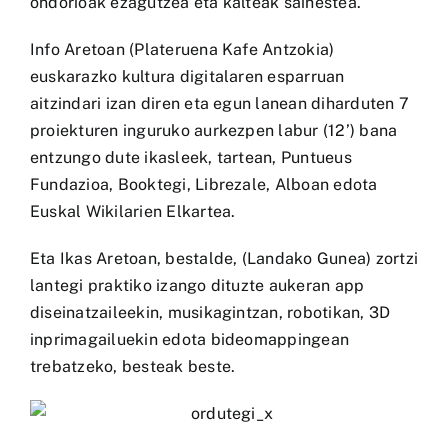
ondorioak ezagutzea eta kalteak saihestea.
Info Aretoan (Plateruena Kafe Antzokia)
euskarazko kultura digitalaren esparruan
aitzindari izan diren eta egun lanean diharduten 7
proiekturen inguruko aurkezpen labur (12’) bana
entzungo dute ikasleek, tartean, Puntueus
Fundazioa, Booktegi, Librezale, Alboan edota
Euskal Wikilarien Elkartea.
Eta Ikas Aretoan, bestalde, (Landako Gunea) zortzi
lantegi praktiko izango dituzte aukeran app
diseinatzaileekin, musikagintzan, robotikan, 3D
inprimagailuekin edota bideomappingean
trebatzeko, besteak beste.