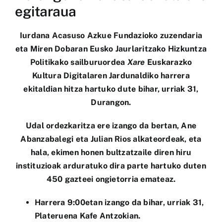
egitaraua
Iurdana Acasuso Azkue Fundazioko zuzendaria
eta Miren Dobaran Eusko Jaurlaritzako Hizkuntza
Politikako sailburuordea
Xare
Euskarazko
Kultura Digitalaren Jardunaldiko
harrera
ekitaldian hitza hartuko dute bihar, urriak 31,
Durangon.
Udal ordezkaritza ere izango da bertan, Ane
Abanzabalegi eta Julian Rios alkateordeak, eta
hala, ekimen honen bultzatzaile diren hiru
instituzioak arduratuko dira parte hartuko duten
450 gazteei ongietorria emateaz.
Harrera 9:00etan izango da bihar, urriak 31,
Plateruena Kafe Antzokian.