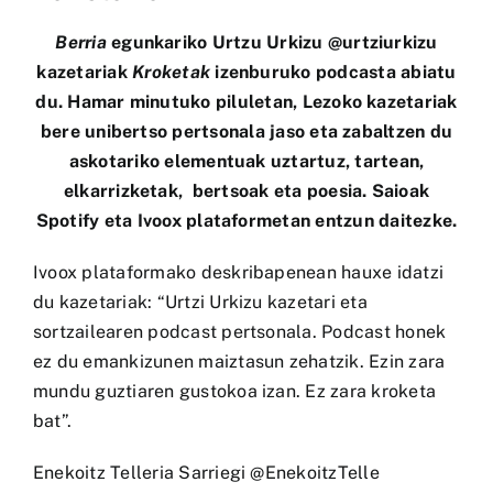
Berria
egunkariko Urtzu Urkizu @urtziurkizu
kazetariak
Kroketak
izenburuko podcasta abiatu
du. Hamar minutuko piluletan, Lezoko kazetariak
bere unibertso pertsonala jaso eta zabaltzen du
askotariko elementuak uztartuz, tartean,
elkarrizketak, bertsoak eta poesia. Saioak
Spotify eta
Ivoox
plataformetan entzun daitezke.
Ivoox plataformako deskribapenean hauxe idatzi
du kazetariak: “Urtzi Urkizu kazetari eta
sortzailearen podcast pertsonala. Podcast honek
ez du emankizunen maiztasun zehatzik. Ezin zara
mundu guztiaren gustokoa izan. Ez zara kroketa
bat”.
Enekoitz Telleria Sarriegi @EnekoitzTelle