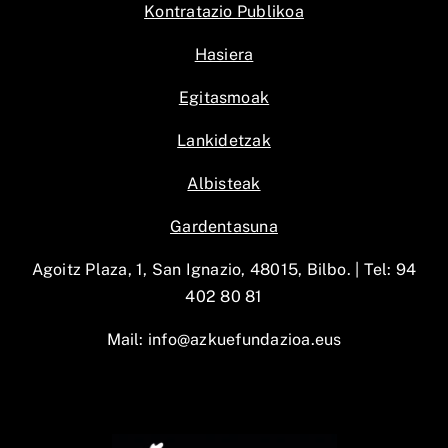
Kontratazio Publikoa
Hasiera
Egitasmoak
Lankidetzak
Albisteak
Gardentasuna
Agoitz Plaza, 1, San Ignazio, 48015, Bilbo. |
Tel: 94
402 80 81
Mail:
info@azkuefundazioa.eus