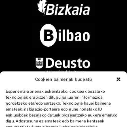
Cookien baimenak kudeatu
Esperientzia onenak eskaintzeko, cookieak bezalako
teknologiak erabiltzen ditugu gailuaren informazioa
gordetzeko eta/edo sartzeko. Teknologia hauei baimena
emateak, nabigazio-portaera edo gune honetako ID
esklusiboak bezalako datuak prozesatzeko aukera emango
digu. Adostasuna ez emateak edo baimena kentzeak