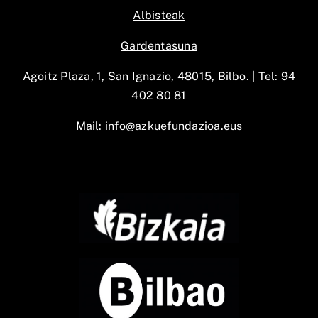
Albisteak
Gardentasuna
Agoitz Plaza, 1, San Ignazio, 48015, Bilbo. |
Tel: 94
402 80 81
Mail:
info@azkuefundazioa.eus