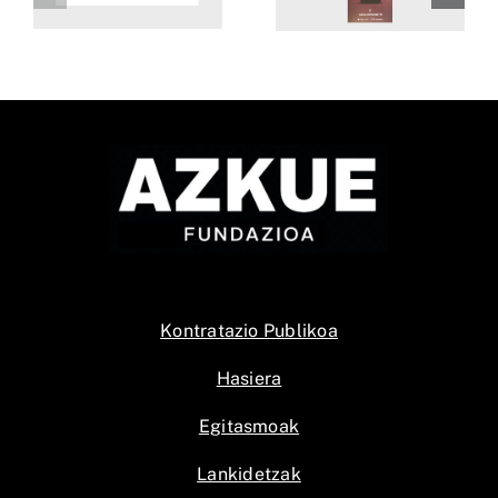
Booktegi
Gaztezulo
Kontratazio Publikoa
Hasiera
Egitasmoak
Lankidetzak