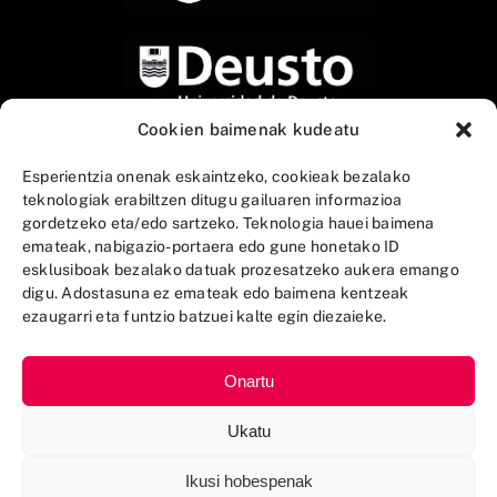
Cookien baimenak kudeatu
Esperientzia onenak eskaintzeko, cookieak bezalako
teknologiak erabiltzen ditugu gailuaren informazioa
gordetzeko eta/edo sartzeko. Teknologia hauei baimena
emateak, nabigazio-portaera edo gune honetako ID
esklusiboak bezalako datuak prozesatzeko aukera emango
digu. Adostasuna ez emateak edo baimena kentzeak
ezaugarri eta funtzio batzuei kalte egin diezaieke.
Onartu
Ukatu
Ikusi hobespenak