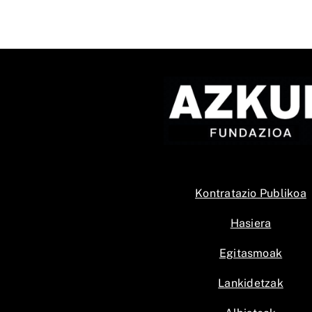
Kontratazio Publikoa
Hasiera
Egitasmoak
Lankidetzak