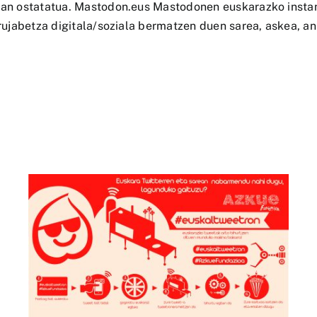
an ostatatua. Mastodon.eus Mastodonen euskarazko instant
ujabetza digitala/soziala bermatzen duen sarea, askea, an
Blogetan