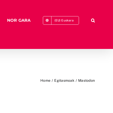
NOR GARA
(EU) Euskara
Home
Egitasmoak
Mastodon