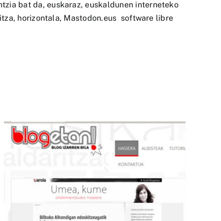
zia bat da, euskaraz, euskaldunen interneteko
itza, horizontala, Mastodon.eus software libre