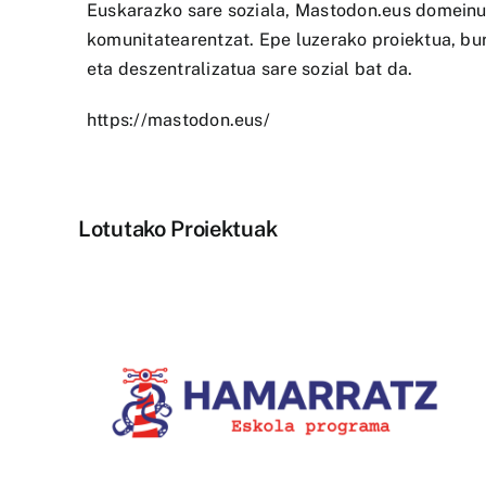
Euskarazko sare soziala, Mastodon.eus domeinu
komunitatearentzat. Epe luzerako proiektua, bur
eta deszentralizatua sare sozial bat da.
https://mastodon.eus/
Lotutako Proiektuak
Durangoko Azoka