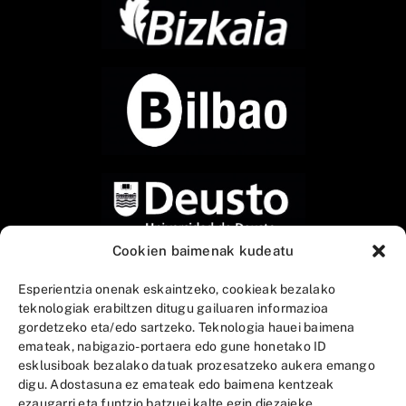
Cookien baimenak kudeatu
Esperientzia onenak eskaintzeko, cookieak bezalako
teknologiak erabiltzen ditugu gailuaren informazioa
gordetzeko eta/edo sartzeko. Teknologia hauei baimena
emateak, nabigazio-portaera edo gune honetako ID
esklusiboak bezalako datuak prozesatzeko aukera emango
digu. Adostasuna ez emateak edo baimena kentzeak
ezaugarri eta funtzio batzuei kalte egin diezaieke.