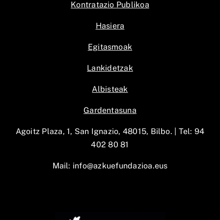
Kontratazio Publikoa
Hasiera
Egitasmoak
Lankidetzak
Albisteak
Gardentasuna
Agoitz Plaza, 1, San Ignazio, 48015, Bilbo. |
Tel: 94
402 80 81
Mail:
info@azkuefundazioa.eus