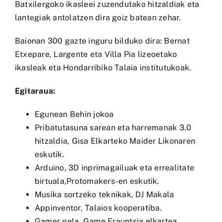
Batxilergoko ikasleei zuzendutako hitzaldiak eta
lantegiak antolatzen dira goiz batean zehar.
Baionan 300 gazte inguru bilduko dira: Bernat
Etxepare, Largente eta Villa Pia lizeoetako
ikasleak eta Hondarribiko Talaia institutukoak.
Egitaraua:
Egunean Behin
jokoa
Pribatutasuna sarean eta harremanak 3.0
hitzaldia,
Gisa Elkarteko
Maider Likonaren
eskutik.
Arduino, 3D inprimagailuak eta errealitate
birtuala,
Protomakers-en
eskutik.
Musika sortzeko teknikak,
DJ Makala
Appinventor,
Talaios
kooperatiba.
Gamer gela,
Game Erauntsia
elkartea.