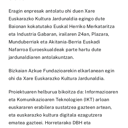
Eragin enpresak antolatu ohi duen Xare
Euskarazko Kultura Jardunaldia egingo dute
Baionan kokatutako Euskal Herriko Merkataritza
eta Industria Gabaran, irailaren 24an, Plazara,
Munduberriak eta Akitania-Berria Euskadi
Nafarroa Euroeskualdeak parte hartu dute
jardunaldiaren antolakuntzan.
Bizkaian Azkue Fundazioarekin elkarlanean egin
ohi da Xare Euskarazko Kultura Jardunaldia.
Proiektuaren helburua bikoitza da: Informazioaren
eta Komunikazioaren Teknologien (IKT) arloan
euskararen erabilera sustatzea gazteen artean,
eta euskarazko kultura digitala ezagutzera
ematea gazteei. Horretarako DBH eta