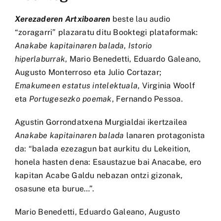
Xerezaderen Artxiboaren
beste lau audio
“zoragarri” plazaratu ditu Booktegi plataformak:
Anakabe kapitainaren balada
,
Istorio
hiperlaburrak
, Mario Benedetti, Eduardo Galeano,
Augusto Monterroso eta Julio Cortazar;
Emakumeen estatus intelektuala
, Virginia Woolf
eta
Portugesezko poemak
, Fernando Pessoa.
Agustin Gorrondatxena Murgialdai ikertzailea
Anakabe kapitainaren balada
lanaren protagonista
da: “balada ezezagun bat aurkitu du Lekeition,
honela hasten dena: Esaustazue bai Anacabe, ero
kapitan Acabe Galdu nebazan ontzi gizonak,
osasune eta burue…”.
Mario Benedetti, Eduardo Galeano, Augusto