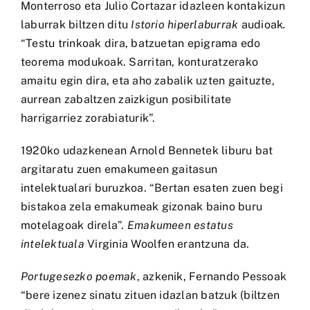
Monterroso eta Julio Cortazar idazleen kontakizun
laburrak biltzen ditu
Istorio hiperlaburrak
audioak
.
“Testu trinkoak dira, batzuetan epigrama edo
teorema modukoak. Sarritan, konturatzerako
amaitu egin dira, eta aho zabalik uzten gaituzte,
aurrean zabaltzen zaizkigun posibilitate
harrigarriez zorabiaturik”.
1920ko udazkenean Arnold Bennetek liburu bat
argitaratu zuen emakumeen gaitasun
intelektualari buruzkoa. “Bertan esaten zuen begi
bistakoa zela emakumeak gizonak baino buru
motelagoak direla”.
Emakumeen estatus
intelektuala
Virginia Woolfen erantzuna da.
Portugesezko poemak
, azkenik, Fernando Pessoak
“bere izenez sinatu zituen idazlan batzuk (biltzen