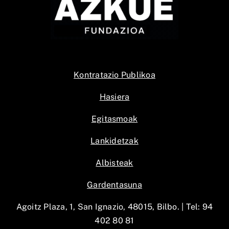
Kontratazio Publikoa
Hasiera
Egitasmoak
Lankidetzak
Albisteak
Gardentasuna
Agoitz Plaza, 1, San Ignazio, 48015, Bilbo. |
Tel: 94
402 80 81