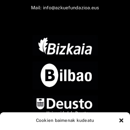
Mail:
info@azkuefundazioa.eus
Cookien baimenak kudeatu