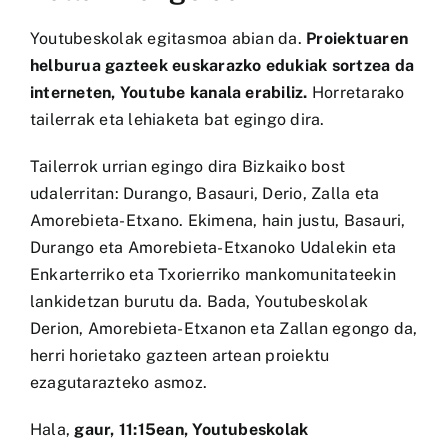
Youtubeskolak
egitasmoa abian da.
Proiektuaren
helburua gazteek euskarazko edukiak sortzea da
interneten, Youtube kanala erabiliz.
Horretarako
tailerrak eta lehiaketa bat egingo dira.
Tailerrok urrian egingo dira Bizkaiko bost
udalerritan: Durango, Basauri, Derio, Zalla eta
Amorebieta-Etxano. Ekimena, hain justu, Basauri,
Durango eta Amorebieta-Etxanoko Udalekin eta
Enkarterriko eta Txorierriko mankomunitateekin
lankidetzan burutu da. Bada, Youtubeskolak
Derion, Amorebieta-Etxanon eta Zallan egongo da,
herri horietako gazteen artean proiektu
ezagutarazteko asmoz.
Hala,
gaur, 11:15ean, Youtubeskolak