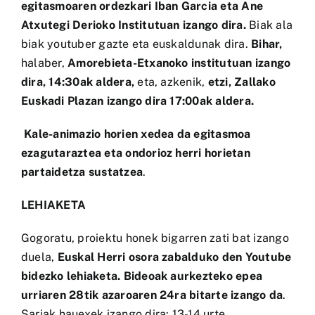
egitasmoaren ordezkari Iban Garcia eta Ane
Atxutegi Derioko Institutuan izango dira.
Biak ala
biak youtuber gazte eta euskaldunak dira.
Bihar,
halaber,
Amorebieta-Etxanoko institutuan izango
dira, 14:30ak aldera,
eta, azkenik,
etzi, Zallako
Euskadi Plazan izango dira 17:00ak aldera.
Kale-animazio horien xedea da egitasmoa
ezagutaraztea eta ondorioz herri horietan
partaidetza sustatzea
.
LEHIAKETA
Gogoratu, proiektu honek bigarren zati bat izango
duela,
Euskal Herri osora zabalduko den Youtube
bidezko lehiaketa. Bideoak aurkezteko epea
urriaren 28tik azaroaren 24ra bitarte izango da
.
Sariak hauexek izango dira: 13-14 urte