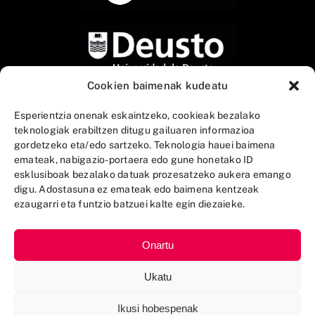
Cookien baimenak kudeatu
Esperientzia onenak eskaintzeko, cookieak bezalako
teknologiak erabiltzen ditugu gailuaren informazioa
gordetzeko eta/edo sartzeko. Teknologia hauei baimena
emateak, nabigazio-portaera edo gune honetako ID
esklusiboak bezalako datuak prozesatzeko aukera emango
digu. Adostasuna ez emateak edo baimena kentzeak
ezaugarri eta funtzio batzuei kalte egin diezaieke.
Onartu
Ukatu
Ikusi hobespenak