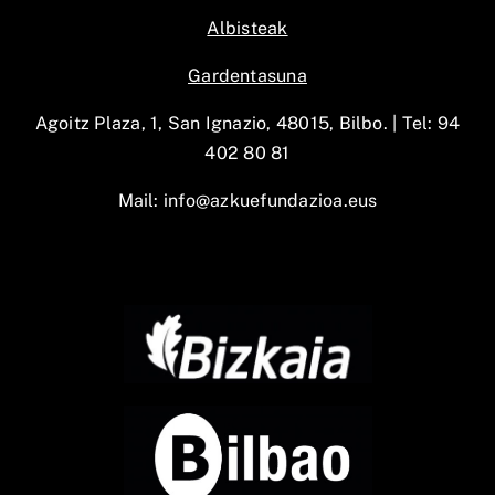
Albisteak
Gardentasuna
Agoitz Plaza, 1, San Ignazio, 48015, Bilbo. |
Tel: 94
402 80 81
Mail:
info@azkuefundazioa.eus