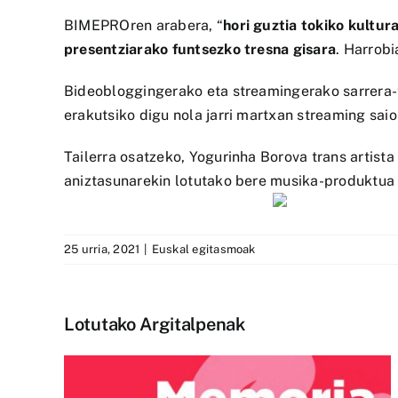
BIMEPROren arabera, “
hori guztia tokiko kultur
presentziarako funtsezko tresna gisara
. Harrob
Bideobloggingerako eta streamingerako sarrera-t
erakutsiko digu nola jarri martxan streaming sai
Tailerra osatzeko, Yogurinha Borova trans artist
aniztasunarekin lotutako bere musika-produktua 
25 urria, 2021
|
Euskal egitasmoak
Lotutako Argitalpenak