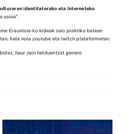
kulturaren identitaterako eta Interneteko
o saioa”.
ame Erauntsia-ko kideak saio praktiko batean
tan, hala nola youtube eta twitch plataformetan.
 bidez, haur zein helduentzat genero