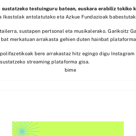
a sustatzeko testuinguru batean, euskara erabiliz tokiko 
ia Ikastolak antolatutako eta Azkue Fundazioak babestutak
ailerra, sustapen pertsonal eta musikalerako. Garikoitz G
o bat merkatuan arrakasta gehien duten hainbat plataforma
a polifazetikoak bere arrakastaz hitz egingo digu Instagram
sustatzeko streaming plataforma gisa.