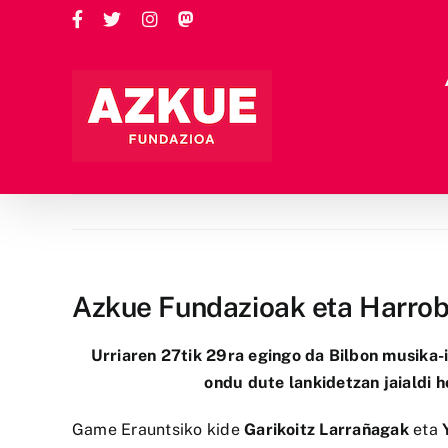
Skip
Facebook
Twitter
Instagram
Custom
to
content
Azkue Fundazioak eta Harrobi
Urriaren 27tik 29ra egingo da Bilbon musika-
ondu dute lankidetzan jaialdi h
Game Erauntsiko kide
Garikoitz Larrañagak
eta