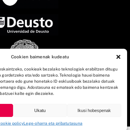
Cookien baimenak kudeatu
eskaintzeko, cookieak bezalako teknologiak erabiltzen ditugu
a gordetzeko eta/edo sartzeko. Teknologia hauei baimena
ortaera edo gune honetako ID esklusiboak bezalako datuak
 emango digu. Adostasuna ez emateak edo baimena kentzeak
batzuei kalte egin diezaieke.
Ukatu
Ikusi hobespenak
ookie policy
Lege-oharra eta pribatutasuna