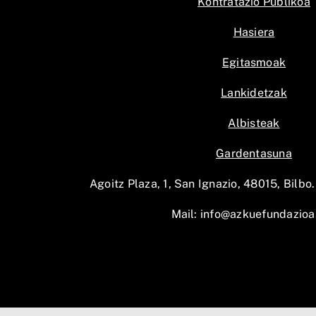
Kontratazio Publikoa
Hasiera
Egitasmoak
Lankidetzak
Albisteak
Gardentasuna
Agoitz Plaza, 1, San Ignazio, 48015, Bilbo.
Mail:
info@azkuefundazioa