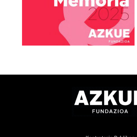
ta
Abian da Bziber lehiaketar
a
9. edizioa, euskarazko
eduki-sorkuntza sustatzek