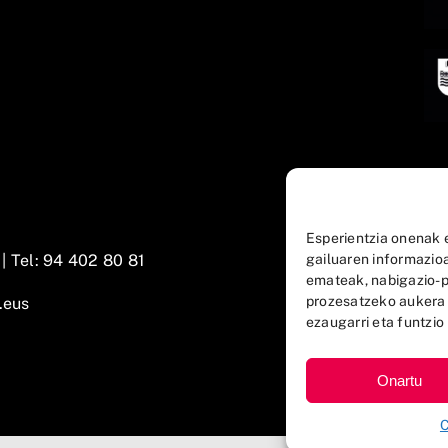
Esperientzia onenak 
gailuaren informazio
 |
Tel: 94 402 80 81
emateak, nabigazio-p
prozesatzeko aukera
.eus
ezaugarri eta funtzio 
Onartu
C