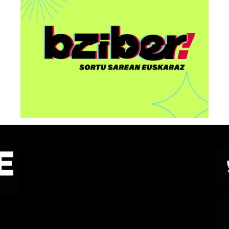
Interneten gobernantzaz
eta euskal komunitateez
en
arituko dira Euskarabilduan
o