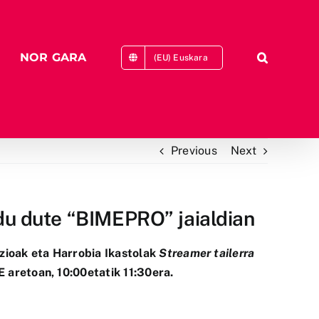
NOR GARA
(EU) Euskara
Previous
Next
du dute “BIMEPRO” jaialdian
zioak eta
Harrobia Ikastolak
Streamer tailerra
E aretoan, 10:00etatik 11:30era.