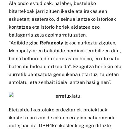
Alaiondo estudioak, halaber, bestelako
bitartekoak jarri zituen ikasle eta irakasleen
eskuetan; esaterako, diseinua lantzeko istorioak
kontatzea eta istorio horiek aldatzea oso
baliagarria zela azpimarratu zuten.
“Adibide gisa
Refugeoly
jokoa aurkeztu ziguten,
Monopoly-aren baliabide berdinak erabiltzen ditu,
baina helburua diruz aberastea baino, errefuxiatu
baten ibilbidea ulertzea da”. Ezagutza horiekin eta
aurretik pentsatuta geneukana uztartuz, taldetan
antolatu, eta zenbait ideia lantzen hasi ginen”.
Eleizalde Ikastolako ordezkariek proiektuak
ikastetxean izan dezakeen eragina nabarmendu
dute; hau da, DBH4ko ikasleek egingo dituzte