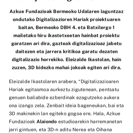
Azkue Fundazioak Bermeoko Udalaren laguntzaz
ondutako
Digitalizazioren Hariak
proiektuaren
baitan, Bermeoko DBH 4. eta Batxilergo 1
mailetako hiru ikastetxeetan hainbat proiektu
garatzen ari dira, gazteak digitalizazioaz jabetu
daitezen eta jarrera kritikoa garatu dezaten
digitalizazio horrekiko. Eleizalde Ikastolan, hain
zuzen, 3D bidezko mahai-jokoak egiten ari dira.
Eleizalde Ikastolaren arabera, “Digitalizazioaren
Hariak egitasmoa aurkeztu zigutenean, pentsatu
genuen baliabide ezberdinak ezagutzeko aukera
ona izango zela. Zenbait ideia bageneukan, bai eta
3D makinekin lan egiteko gogoa ere. Hala, Azkue
Fundazioak
Alaiondo
estudioarekin harremanetan
jarri gintuen, eta 3D-n aditu Nerea eta Oihana