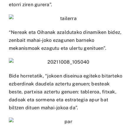
etorri ziren gurera”.
“Nereak eta Oihanak azaldutako dinamiken bidez,
zenbait mahai-joko ezagunen barneko
mekanismoak ezagutu eta ulertu genituen”.
Bide horretatik, “jokoen diseinua egiteko bitarteko
ezberdinak daudela aztertu genuen; besteak
beste, partxisa aztertu genuen: tableroa, fitxak,
dadoak eta sormena eta estrategia apur bat
biltzen dituen mahai-jokoa da”.