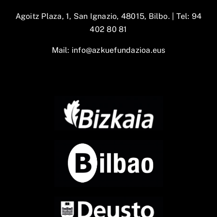
Agoitz Plaza, 1, San Ignazio, 48015, Bilbo. |
Tel: 94
402 80 81
Mail:
info@azkuefundazioa.eus