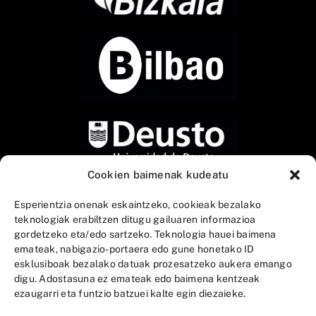
Cookien baimenak kudeatu
Esperientzia onenak eskaintzeko, cookieak bezalako
teknologiak erabiltzen ditugu gailuaren informazioa
gordetzeko eta/edo sartzeko. Teknologia hauei baimena
emateak, nabigazio-portaera edo gune honetako ID
esklusiboak bezalako datuak prozesatzeko aukera emango
digu. Adostasuna ez emateak edo baimena kentzeak
ezaugarri eta funtzio batzuei kalte egin diezaieke.