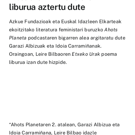
liburua aztertu dute
Azkue Fundazioak eta Euskal Idazleen Elkarteak
ekoitzitako literatura feministari buruzko
Ahots
Planeta
podcastaren bigarren alea argitaratu dute
Garazi Albizuak eta Idoia Carramiñanak.
Oraingoan, Leire Bilbaoren
Etxeko Urak
poema
liburua izan dute hizpide.
“Ahots Planetaren 2. atalean, Garazi Albizua eta
Idoia Carramiñana, Leire Bilbao idazle