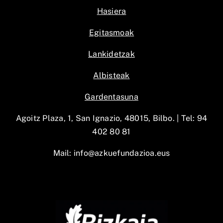
Hasiera
Egitasmoak
Lankidetzak
Albisteak
Gardentasuna
Agoitz Plaza, 1, San Ignazio, 48015, Bilbo. |
Tel: 94
402 80 81
Mail:
info@azkuefundazioa.eus