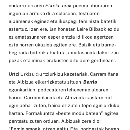
ondarrutarraren
Etxeko urak
poema liburuaren
inguruan arituko dira solasean, testuaren
aipamenak eginez eta ikuspegi feminista batetik
aztertuz. Izan ere, lan honetan Leire Bilbaok ez du
ez amatasunaren esperientzia idilikoa agertzen,
ezta horren ukazioa egiten ere. Baizik eta barne-
begirada batetik abiatuta, amatasunak dakartzan
pozak eta minak erakusten ditu bere gordinean”.
Urtzi Urkizu @urtziurkizu kazetariak, Carramiñana
eta Albizua elkarrizketatu zituen
Berria
egunkartian, podcastaren lehenengo alearen
harira: Carramiñanak eta Albizuak ikastaro bat
egin behar zuten, baina ez zuten topo egin orduko
hartan. Formakuntza «beste modu batean” egitea
pentsatu zuten orduan. Albizuak zera dio:
“Feminismoak lotzen gaitu. Eta, podcastak bogan