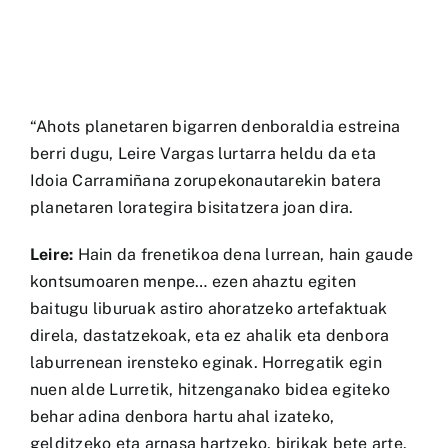
“Ahots planetaren bigarren denboraldia estreina
berri dugu, Leire Vargas lurtarra heldu da eta
Idoia Carramiñana zorupekonautarekin batera
planetaren lorategira bisitatzera joan dira.
Leire:
Hain da frenetikoa dena lurrean, hain gaude
kontsumoaren menpe… ezen ahaztu egiten
baitugu liburuak astiro ahoratzeko artefaktuak
direla, dastatzekoak, eta ez ahalik eta denbora
laburrenean irensteko eginak. Horregatik egin
nuen alde Lurretik, hitzenganako bidea egiteko
behar adina denbora hartu ahal izateko,
gelditzeko eta arnasa hartzeko, birikak bete arte.