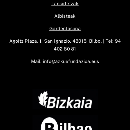
Lankidetzak
Albisteak
Gardentasuna
Agoitz Plaza, 1, San Ignazio, 48015, Bilbo. |
Tel: 94
402 80 81
Mail:
info@azkuefundazioa.eus