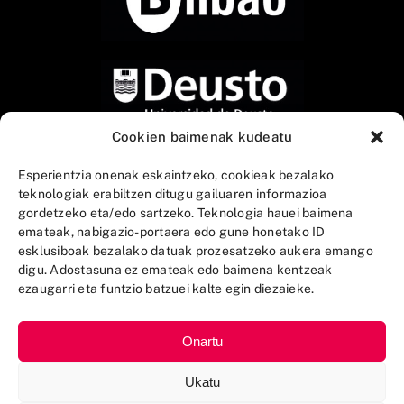
Cookien baimenak kudeatu
Esperientzia onenak eskaintzeko, cookieak bezalako
teknologiak erabiltzen ditugu gailuaren informazioa
gordetzeko eta/edo sartzeko. Teknologia hauei baimena
emateak, nabigazio-portaera edo gune honetako ID
esklusiboak bezalako datuak prozesatzeko aukera emango
digu. Adostasuna ez emateak edo baimena kentzeak
ezaugarri eta funtzio batzuei kalte egin diezaieke.
Onartu
Ukatu