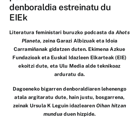
denboraldia estreinatu du
EIEk
Literatura feministari buruzko podcasta da
Ahots
Planeta
, zeina Garazi Albizuak eta Idoia
Carramiñanak gidatzen duten. Ekimena Azkue
Fundazioak eta
Euskal Idazleen Elkarteak (EIE)
ekoitzi dute, eta Ulu Media alde teknikoaz
arduratu da.
Dagoeneko bigarren denboraldiaren lehenengo
atala argitaratu dute, hain justu, bosgarrena,
zeinak
Ursula K Leguin idazlearen
Oihan hitzan
mundua
duen hizpide.