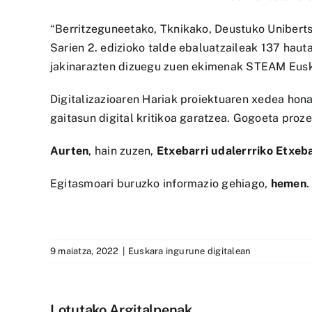
“Berritzeguneetako, Tknikako, Deustuko Unibert
Sarien 2. edizioko talde ebaluatzaileak 137 haut
jakinarazten dizuegu zuen ekimenak STEAM Euskad
Digitalizazioaren Hariak proiektuaren xedea hon
gaitasun digital kritikoa garatzea. Gogoeta proze
Aurten
, hain zuzen,
Etxebarri udalerrriko
Etxeba
Egitasmoari buruzko informazio gehiago,
hemen
.
9 maiatza, 2022
|
Euskara ingurune digitalean
Lotutako Argitalpenak