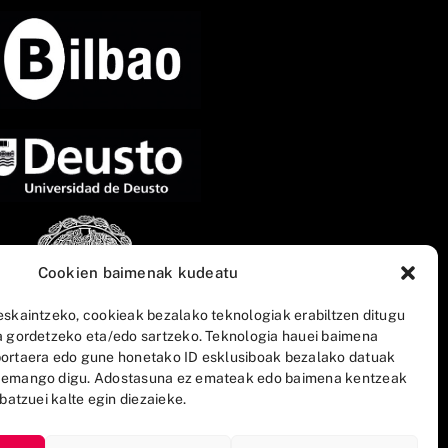
Cookien baimenak kudeatu
eskaintzeko, cookieak bezalako teknologiak erabiltzen ditugu
a gordetzeko eta/edo sartzeko. Teknologia hauei baimena
ortaera edo gune honetako ID esklusiboak bezalako datuak
 emango digu. Adostasuna ez emateak edo baimena kentzeak
batzuei kalte egin diezaieke.