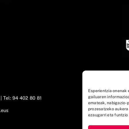
Esperientzia onenak 
gailuaren informazio
 |
Tel: 94 402 80 81
emateak, nabigazio-p
prozesatzeko aukera
.eus
ezaugarri eta funtzio 