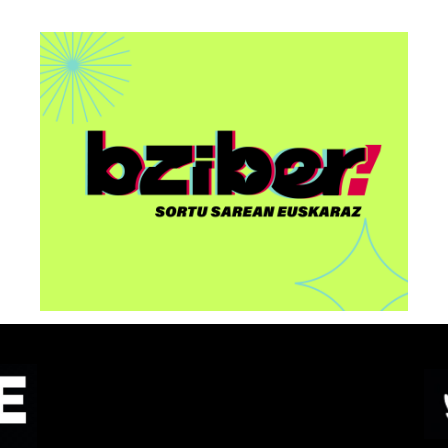
AAri buruzko “Euskorpora
u
Summit 2026” ekitaldia
egingo dute Bilbon