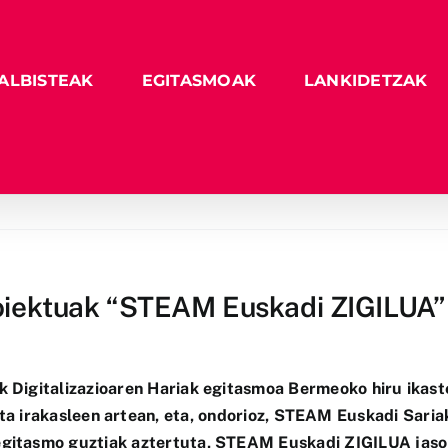
ALBISTEAK
EGITASMOAK
LANKIDETZAK
roiektuak “STEAM Euskadi ZIGILUA” j
 Digitalizazioaren Hariak egitasmoa Bermeoko hiru ikast
eta irakasleen artean, eta, ondorioz, STEAM Euskadi Sariak
gitasmo guztiak aztertuta, STEAM Euskadi ZIGILUA jaso