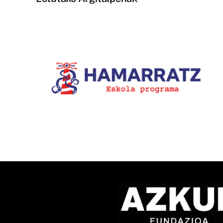
1.400.000 ikustaldi izan dit
la-
Bziber euskarazko
u
TikTokeko lehiaketaren IX.
edizioak