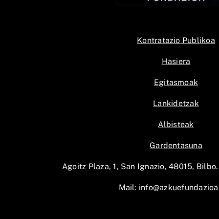
Kontratazio Publikoa
Hasiera
Egitasmoak
Lankidetzak
Albisteak
Gardentasuna
Agoitz Plaza, 1, San Ignazio, 48015, Bilbo.
Mail:
info@azkuefundazioa