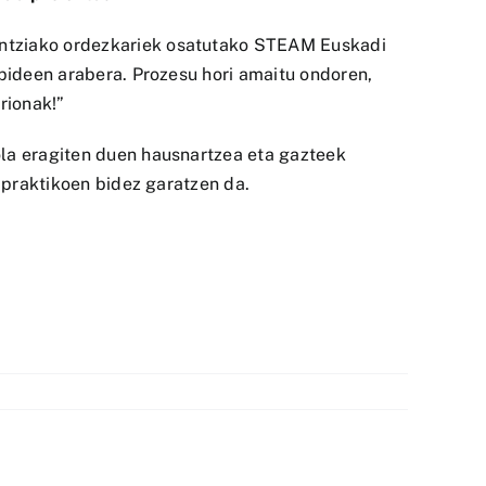
entziako ordezkariek osatutako STEAM Euskadi
zpideen arabera. Prozesu hori amaitu ondoren,
rionak!”
ola eragiten duen hausnartzea eta gazteek
u praktikoen bidez garatzen da.