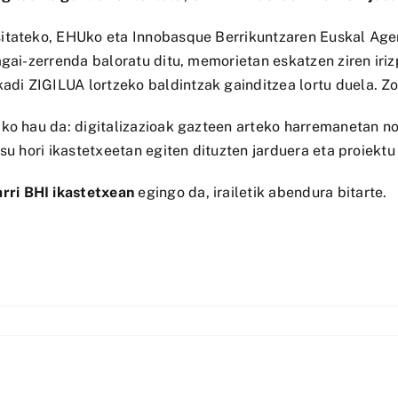
sitateko, EHUko eta Innobasque Berrikuntzaren Euskal Ag
agai-zerrenda baloratu ditu, memorietan eskatzen ziren iri
i ZIGILUA lortzeko baldintzak gainditzea lortu duela. Zo
ako hau da: digitalizazioak gazteen arteko harremanetan n
su hori ikastetxeetan egiten dituzten jarduera eta proiekt
rri BHI
ikastetxean
egingo da, irailetik abendura bitarte.