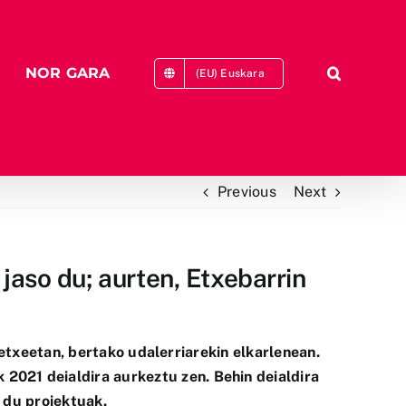
NOR GARA
(EU) Euskara
Previous
Next
aso du; aurten, Etxebarrin
etxeetan, bertako udalerriarekin elkarlenean.
 2021 deialdira aurkeztu zen. Behin deialdira
 du proiektuak.