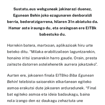
Sustatu.eus
webguneak jakinarazi duenez,
Egunean Behin
joko ezagunaren denboraldi
berria,
bederatzigarrena
, hilaren 31n abiatuko da.
Hamar aste iraungo du, eta oraingoan ere EITBk
babestuko du.
Horrekin batera, martxoan, aplikazioak hiru urte
beteko ditu. “Milaka erabiltzaileon laguntzarekin,
honaino iritsi izanarekin harro gaude. Orain, presta
zaitezte datorren astelehenetik aurrera jokatzeko”.
Aurten ere, jokoaren finala EITBko
Biba Egunean
Behin!
telebista-saioarekin elkarlanean egiteko
asmoa erakutsi dute jokoaren arduradunek. “Final
bat egiteko asmoa eta ideia badaukagu, baina
nola izango den ez daukagu zehaztuta une