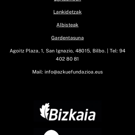
Lankidetzak
Albisteak
Gardentasuna
Agoitz Plaza, 1, San Ignazio, 48015, Bilbo. |
Tel: 94
402 80 81
Mail:
info@azkuefundazioa.eus