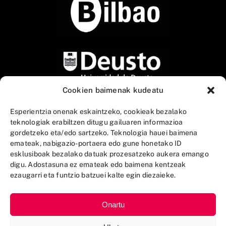
Cookien baimenak kudeatu
Esperientzia onenak eskaintzeko, cookieak bezalako
teknologiak erabiltzen ditugu gailuaren informazioa
gordetzeko eta/edo sartzeko. Teknologia hauei baimena
emateak, nabigazio-portaera edo gune honetako ID
esklusiboak bezalako datuak prozesatzeko aukera emango
digu. Adostasuna ez emateak edo baimena kentzeak
ezaugarri eta funtzio batzuei kalte egin diezaieke.
Onartu