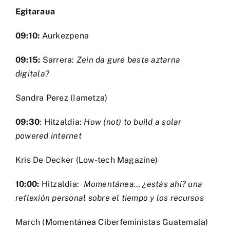
Egitaraua
09:10:
Aurkezpena
09:15:
Sarrera:
Zein da gure beste aztarna
digitala?
Sandra Perez (Iametza)
09:30
: Hitzaldia:
How (not) to build a solar
powered internet
Kris De Decker (Low-tech Magazine)
10:00:
Hitzaldia:
Momentánea… ¿estás ahí? una
reflexión personal sobre el tiempo y los recursos
March (Momentánea Ciberfeministas Guatemala)