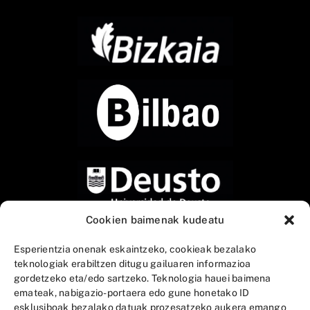
Cookien baimenak kudeatu
Esperientzia onenak eskaintzeko, cookieak bezalako
teknologiak erabiltzen ditugu gailuaren informazioa
gordetzeko eta/edo sartzeko. Teknologia hauei baimena
emateak, nabigazio-portaera edo gune honetako ID
esklusiboak bezalako datuak prozesatzeko aukera emango