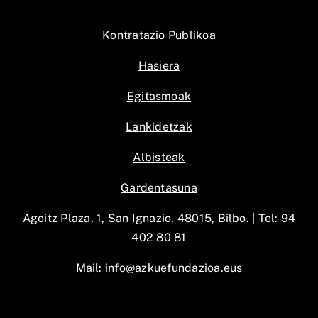
Kontratazio Publikoa
Hasiera
Egitasmoak
Lankidetzak
Albisteak
Gardentasuna
Agoitz Plaza, 1, San Ignazio, 48015, Bilbo. |
Tel: 94
402 80 81
Mail:
info@azkuefundazioa.eus