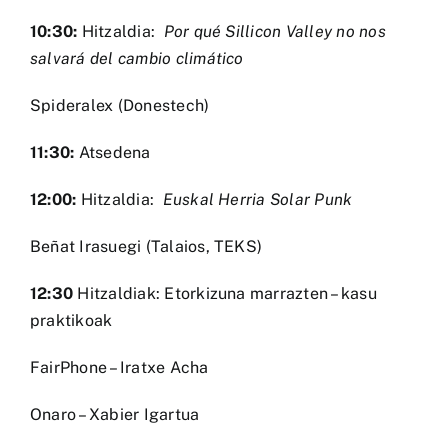
10:30:
Hitzaldia:
Por qué Sillicon Valley no nos
salvará del cambio climático
Spideralex (Donestech)
11:30:
Atsedena
12:00:
Hitzaldia:
Euskal Herria Solar Punk
Beñat Irasuegi (Talaios, TEKS)
12:30
Hitzaldiak: Etorkizuna marrazten – kasu
praktikoak
FairPhone – Iratxe Acha
Onaro – Xabier Igartua