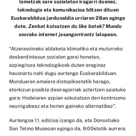
Iametzak
sare sozialetan iragarri duenez,
teknologia eta komunikazioa biltzen dituen
Euskarabildua
jardunaldia urriaren 28an egingo
dute,
Zenbat kutsatzen du like batek? Mundu
osorako internet jasangarrirantz
lelopean.
“Atzeraezineko aldaketa klimatiko eta muturreko
desberdintasun sozialen garai honetan,
azpiegitura teknologikoek duten eraginaz
hausnartu nahi dugu aurtengo Euskarabilduan.
Munduaren amaiera distopikoetatik harago,
etorkizun posible desiragarriak aztertzen saiatuko
gara: Hodeiaren azpian ezkutatzen den kontrsumo
neurrigabeaz eta horien gaineko alternatibez”.
Aurtengoa 11. edizioa izango da, eta Donostiako
San Telmo Museoan egingo da, 9:00etatik aurrera.