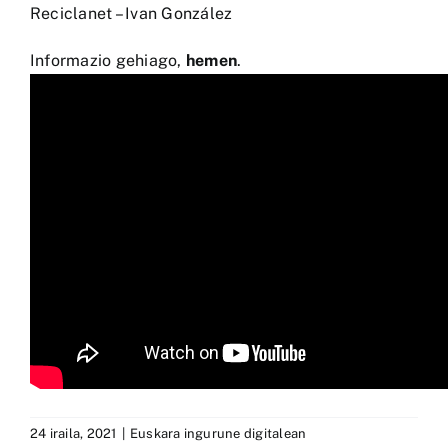
Reciclanet – Ivan González
Informazio gehiago,
hemen
.
24 iraila, 2021
|
Euskara ingurune digitalean