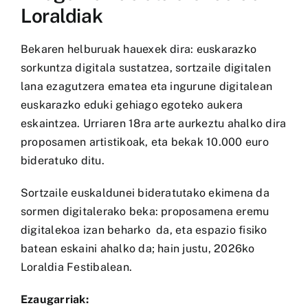
Loraldiak
Bekaren helburuak hauexek dira: euskarazko
sorkuntza digitala sustatzea, sortzaile digitalen
lana ezagutzera ematea eta ingurune digitalean
euskarazko eduki gehiago egoteko aukera
eskaintzea. Urriaren 18ra arte aurkeztu ahalko dira
proposamen artistikoak, eta bekak 10.000 euro
bideratuko ditu.
Sortzaile euskaldunei bideratutako ekimena da
sormen digitalerako beka: proposamena eremu
digitalekoa izan beharko da, eta espazio fisiko
batean eskaini ahalko da; hain justu, 2026ko
Loraldia Festibalean.
Ezaugarriak: