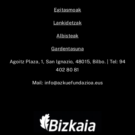
Egitasmoak
Lankidetzak
Albisteak
Gardentasuna
Agoitz Plaza, 1, San Ignazio, 48015, Bilbo. |
Tel: 94
402 80 81
Mail:
info@azkuefundazioa.eus