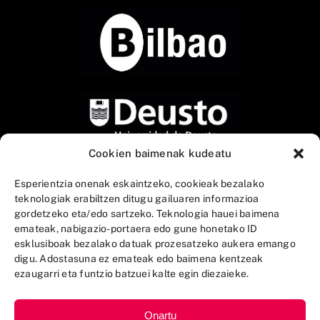
Cookien baimenak kudeatu
Esperientzia onenak eskaintzeko, cookieak bezalako
teknologiak erabiltzen ditugu gailuaren informazioa
gordetzeko eta/edo sartzeko. Teknologia hauei baimena
emateak, nabigazio-portaera edo gune honetako ID
esklusiboak bezalako datuak prozesatzeko aukera emango
digu. Adostasuna ez emateak edo baimena kentzeak
ezaugarri eta funtzio batzuei kalte egin diezaieke.
Onartu