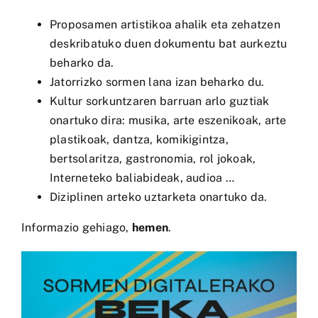
Proposamen artistikoa ahalik eta zehatzen
deskribatuko duen dokumentu bat aurkeztu
beharko da.
Jatorrizko sormen lana izan beharko du.
Kultur sorkuntzaren barruan arlo guztiak
onartuko dira: musika, arte eszenikoak, arte
plastikoak, dantza, komikigintza,
bertsolaritza, gastronomia, rol jokoak,
Interneteko baliabideak, audioa …
Diziplinen arteko uztarketa onartuko da.
Informazio gehiago,
hemen
.