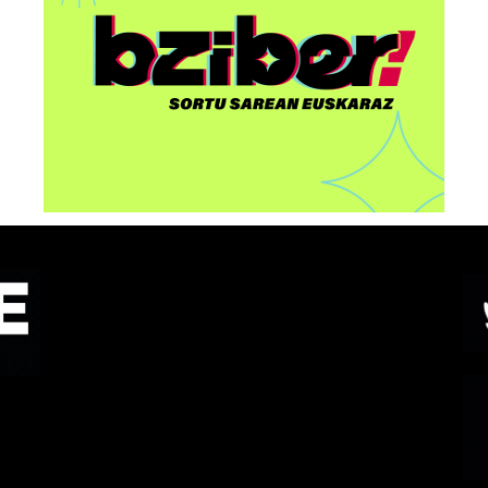
eta euskal komunitateez
en
arituko dira Euskarabilduan
o