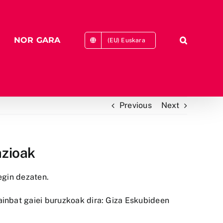
NOR GARA
(EU) Euskara
Previous
Next
azioak
egin dezaten.
ainbat gaiei buruzkoak dira: Giza Eskubideen