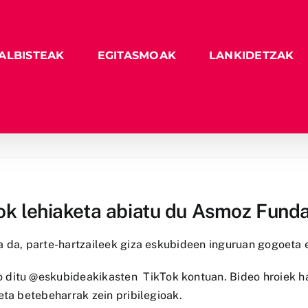
ALBISTEAK
EGITASMOAK
LANKIDETZAK
ok lehiaketa abiatu du Asmoz Fund
a da, parte-hartzaileek giza eskubideen inguruan gogoeta 
o ditu @eskubideakikasten
TikTok kontuan. Bideo hroiek h
eta betebeharrak zein pribilegioak.