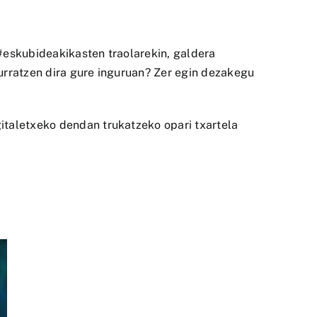
#eskubideakikasten traolarekin, galdera
urratzen dira gure inguruan? Zer egin dezakegu
italetxeko dendan trukatzeko opari txartela