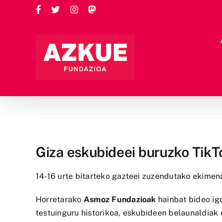
Skip
Facebook
Twitter
Instagram
Custom
to
content
Giza eskubideei buruzko TikT
14-16 urte bitarteko gazteei zuzendutako ekimen
Horretarako
Asmoz Fundazioak
hainbat bideo ig
testuinguru historikoa, eskubideen belaunaldiak 