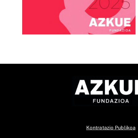
Abian da Bziber lehiaketar
a
9. edizioa, euskarazko
eduki-sorkuntza sustatzek
Kontratazio Publikoa