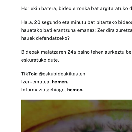
Horiekin batera, bideo erronka bat argitaratuko d
Hala, 20 segundo eta minutu bat bitarteko bideo
hauetako bati erantzuna emanez: Zer dira zuretz
hauek defendatzeko?
Bideoak maiatzaren 24a baino lehen aurkeztu beh
eskuratuko dute.
TikTok:
@eskubideakikasten
Izen-ematea,
hemen
.
Informazio gehiago,
hemen
.