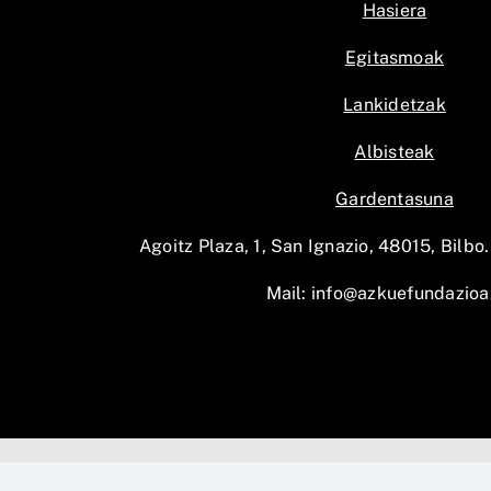
Hasiera
Egitasmoak
Lankidetzak
Albisteak
Gardentasuna
Agoitz Plaza, 1, San Ignazio, 48015, Bilbo.
Mail:
info@azkuefundazioa
AZKUE Fu