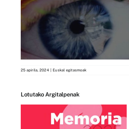
25 apirila, 2024
|
Euskal egitasmoak
Lotutako Argitalpenak
ta