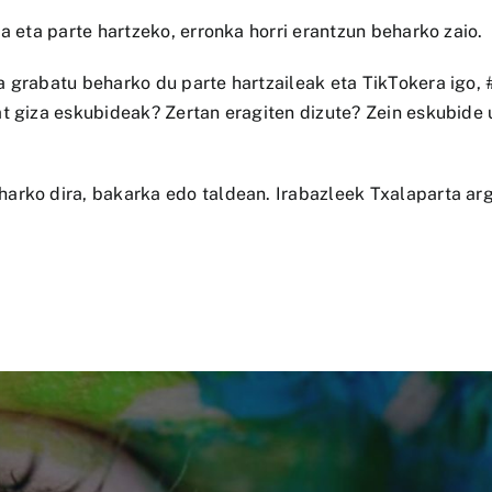
a eta parte hartzeko, erronka horri erantzun beharko zaio.
a grabatu beharko du parte hartzaileak eta TikTokera igo, 
at giza eskubideak? Zertan eragiten dizute? Zein eskubide 
arko dira, bakarka edo taldean. Irabazleek Txalaparta arg