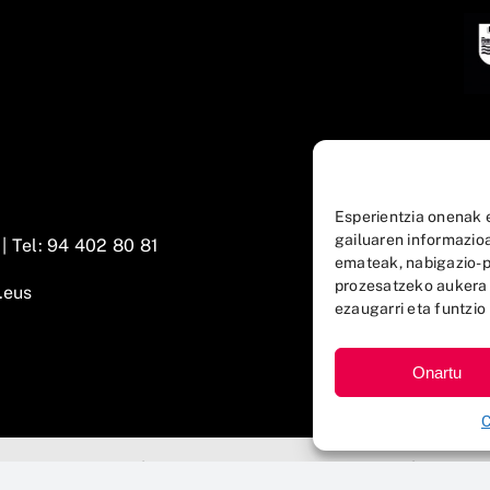
Esperientzia onenak 
gailuaren informazio
 |
Tel: 94 402 80 81
emateak, nabigazio-p
prozesatzeko aukera
.eus
ezaugarri eta funtzio 
Onartu
C
ndazioa 2025 © |
Lege-oharra eta pribatutasuna
|
Cookie-e