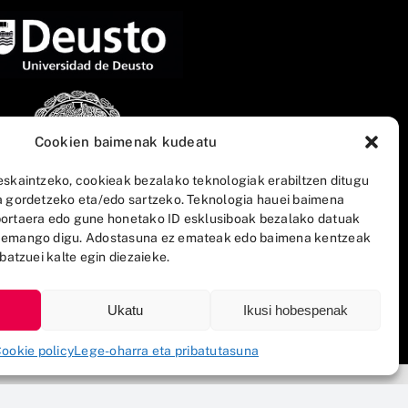
Cookien baimenak kudeatu
eskaintzeko, cookieak bezalako teknologiak erabiltzen ditugu
a gordetzeko eta/edo sartzeko. Teknologia hauei baimena
ortaera edo gune honetako ID esklusiboak bezalako datuak
 emango digu. Adostasuna ez emateak edo baimena kentzeak
batzuei kalte egin diezaieke.
Ukatu
Ikusi hobespenak
ookie policy
Lege-oharra eta pribatutasuna
n Politika