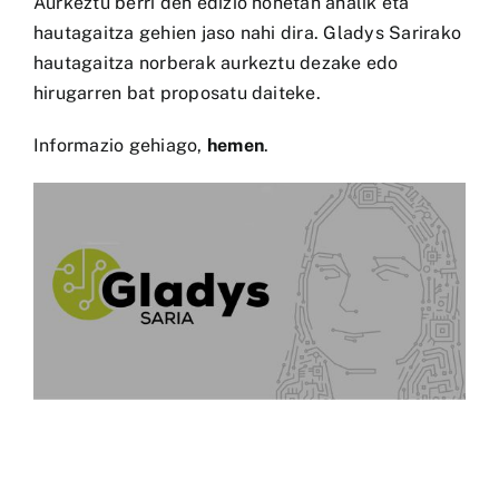
Aurkeztu berri den edizio honetan ahalik eta
hautagaitza gehien jaso nahi dira. Gladys Sarirako
hautagaitza norberak aurkeztu dezake edo
hirugarren bat proposatu daiteke.
Informazio gehiago,
hemen
.