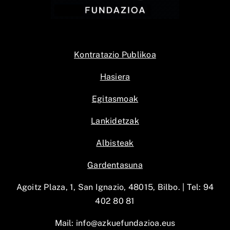
Kontratazio Publikoa
Hasiera
Egitasmoak
Lankidetzak
Albisteak
Gardentasuna
Agoitz Plaza, 1, San Ignazio, 48015, Bilbo. |
Tel: 94
402 80 81
Mail:
info@azkuefundazioa.eus