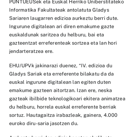
PUNTUEUSek eta Euskal Herriko Uniberstitateko
Informatika Fakultateak antolatuta Gladys
Sariaren laugarren edizioa aurkeztu berri dute.
Ingurune digitalean ari diren emakume gazte
euskaldunak saritzea du helburu, bai eta
gazteentzat erreferenteak sortzea eta lan hori
jendarteratzea ere.
EHU/UPVk jakinarazi duenez, “IV. edizioa du
Gladys Sariak eta erreferente bilakatu da da
euskal ingurune digitalean lan egiten duten
emakume gazteen aitortzan. Izan ere, neska
gazteak ibilbide teknologikoari ekitera animatzea
du helburu, horrela euskal erreferente berriak
sortuz. Hautagaitza irabazleak, gainera, 4.000
euroko diru-saria jasotzen du.