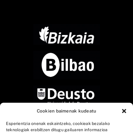
Cookien baimenak kudeatu
Esperientzia onenak eskaintzeko, cookieak bezalako
teknologiak erabiltzen ditugu gailuaren informazioa