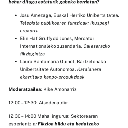
behar ditugu estaturik gabeko herrietan?
Josu Amezaga, Euskal Herriko Unibertsitatea.
Telebista publikoaren funtzioak: Ikuspegi
orokorra.
Elin Haf Gruffydd Jones, Mercator
Internationaleko zuzendaria.
Galeserazko
fikziogintza
Laura Santamaria Guinot, Bartzelonako
Unibertsitate Autonomoa.
Katalanera
ekarritako kanpo-produkzioak
Moderatzailea
: Kike Amonarriz
12:00 – 12:30: Atsedenaldia:
12:30 – 14:00 Mahai ingurua: Sektorearen
esperientzia
: Fikzioa bildu eta hedatzeko