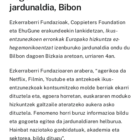
jardunaldia, Bibon
Ezkerraberri Fundazioak, Coppieters Foundation
eta EhuGune erakundeekin lankidetzan,
Ikus-
entzunezkoen erronkak Europako hizkuntza ez-
hegemonikoentzat
izenburuko jardunaldia ondu du
Bilbon dagoen Bizkaia aretoan, urriaren 4an.
Ezkerraberri Fundazioaren arabera, “agerikoa da
Netflix, Filmin, Youtube eta antzekoek ikus-
entzunezkoak kontsumitzeko molde berriak ekarri
dituztela eta, egoera horretan, euskararen moduko
hizkuntzek galtzaile ateratzeko aukera asko
dituztela. Fenomeno horri buruz informazioa bildu
eta gogoeta egitea da jardunaldiaren helburua.
Hainbat naziotako gonbidatuak, akademia eta
sektorea, bildu ditugu”.