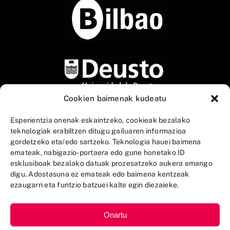
Cookien baimenak kudeatu
Esperientzia onenak eskaintzeko, cookieak bezalako
teknologiak erabiltzen ditugu gailuaren informazioa
gordetzeko eta/edo sartzeko. Teknologia hauei baimena
emateak, nabigazio-portaera edo gune honetako ID
esklusiboak bezalako datuak prozesatzeko aukera emango
digu. Adostasuna ez emateak edo baimena kentzeak
ezaugarri eta funtzio batzuei kalte egin diezaieke.
Onartu