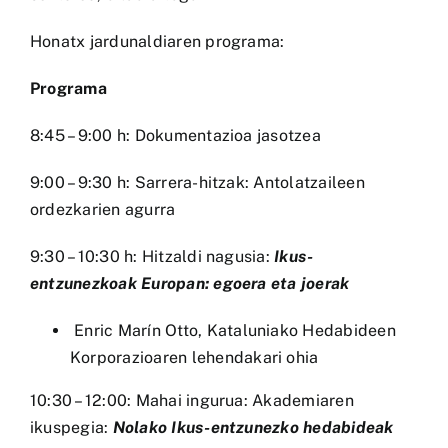
Honatx jardunaldiaren programa:
Programa
8:45 – 9:00 h: Dokumentazioa jasotzea
9:00 – 9:30 h: Sarrera-hitzak: Antolatzaileen
ordezkarien agurra
9:30 – 10:30 h: Hitzaldi nagusia:
Ikus-
entzunezkoak Europan: egoera eta joerak
Enric Marín Otto, Kataluniako Hedabideen
Korporazioaren lehendakari ohia
10:30 – 12:00: Mahai ingurua: Akademiaren
ikuspegia:
Nolako Ikus-entzunezko hedabideak