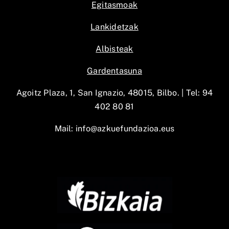
Egitasmoak
Lankidetzak
Albisteak
Gardentasuna
Agoitz Plaza, 1, San Ignazio, 48015, Bilbo. |
Tel: 94
402 80 81
Mail:
info@azkuefundazioa.eus