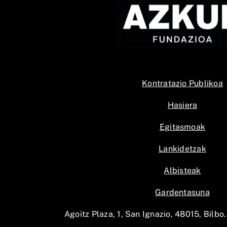
Kontratazio Publikoa
Hasiera
Egitasmoak
Lankidetzak
Albisteak
Gardentasuna
Agoitz Plaza, 1, San Ignazio, 48015, Bilbo.