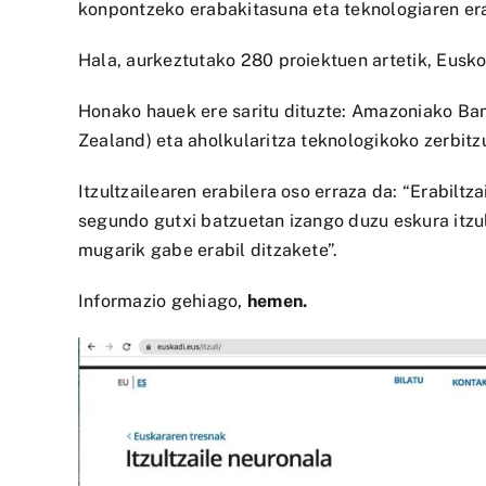
konpontzeko erabakitasuna eta teknologiaren era
Hala, aurkeztutako 280 proiektuen artetik, Eusko
Honako hauek ere saritu dituzte: Amazoniako Ba
Zealand) eta aholkularitza teknologikoko zerbit
Itzultzailearen erabilera oso erraza da: “Erabilt
segundo gutxi batzuetan izango duzu eskura itzulp
mugarik gabe erabil ditzakete”.
Informazio gehiago,
hemen.