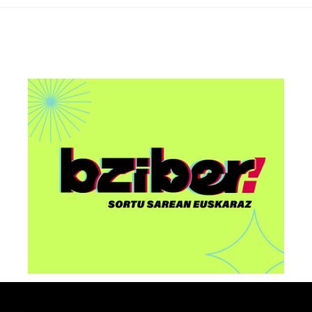
AAri buruzko “Euskorpora
u
Summit 2026” ekitaldia
egingo dute Bilbon