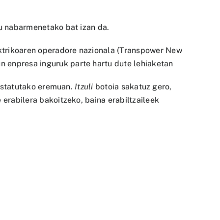
tu nabarmenetako bat izan da.
ektrikoaren operadore nazionala (Transpower New
n enpresa inguruk parte hartu dute lehiaketan
prestatutako eremuan.
Itzuli
botoia sakatuz gero,
 erabilera bakoitzeko, baina erabiltzaileek