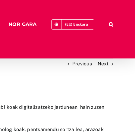
NOR GARA
(EU) Euskara
Previous
Next
blikoak digitalizatzeko jardunean; hain zuzen
knologikoak, pentsamendu sortzailea, arazoak