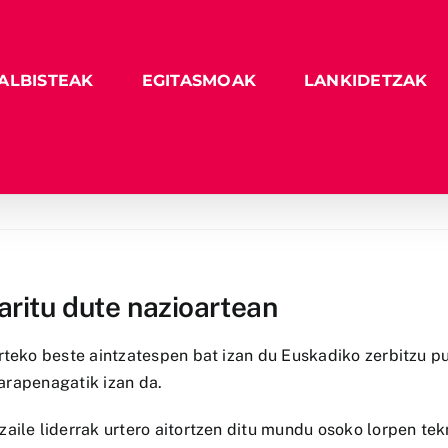
ALBISTEAK
EGITASMOAK
LANKIDETZAK
saritu dute nazioartean
rteko beste aintzatespen bat izan du Euskadiko zerbitzu pu
arapenagatik izan da.
zaile liderrak urtero aitortzen ditu mundu osoko lorpen te