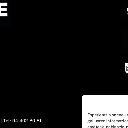
Esperientzia onenak 
 |
Tel: 94 402 80 81
gailuaren informazio
emateak, nabigazio-p