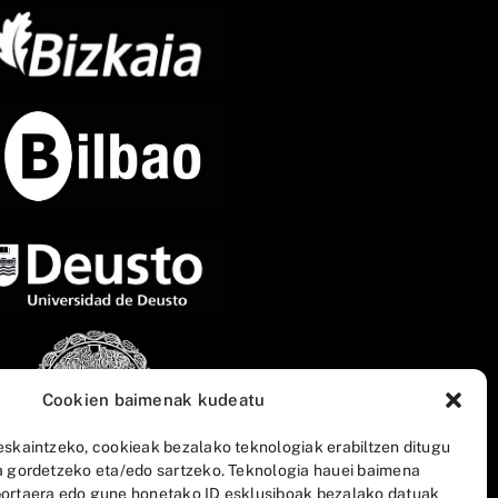
Cookien baimenak kudeatu
eskaintzeko, cookieak bezalako teknologiak erabiltzen ditugu
a gordetzeko eta/edo sartzeko. Teknologia hauei baimena
ortaera edo gune honetako ID esklusiboak bezalako datuak