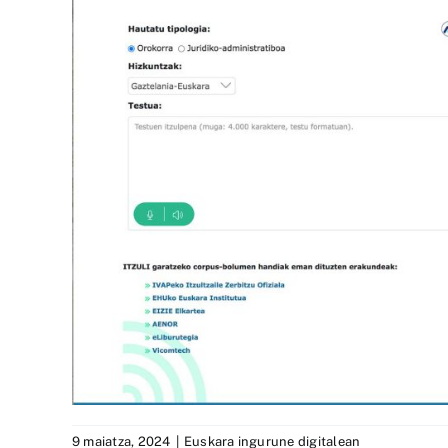
9 maiatza, 2024
|
Euskara ingurune digitalean