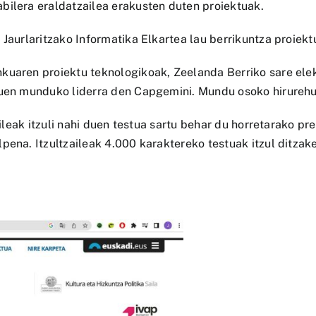
bilera eraldatzailea erakusten duten proiektuak.
 Jaurlaritzako Informatika Elkartea lau berrikuntza proiek
nkuaren proiektu teknologikoak, Zeelanda Berriko sare el
zuen munduko liderra den Capgemini. Mundu osoko hirurehu
zaileak itzuli nahi duen testua sartu behar du horretarako 
ena. Itzultzaileak 4.000 karaktereko testuak itzul ditzake