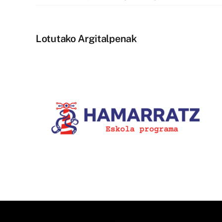
Lotutako Argitalpenak
1.400.000 ikustaldi izan dit
la-
Bziber euskarazko
u
TikTokeko lehiaketaren IX.
edizioak