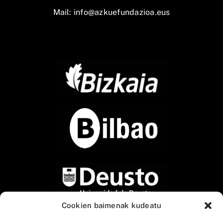
Mail:
info@azkuefundazioa.eus
Cookien baimenak kudeatu