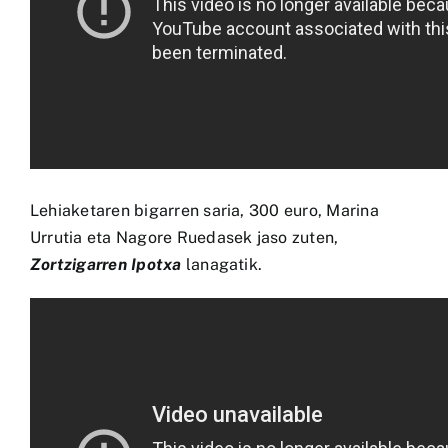
Lehiaketaren bigarren saria, 300 euro, Marina
Urrutia eta Nagore Ruedasek jaso zuten,
Zortzigarren Ipotxa
lanagatik.