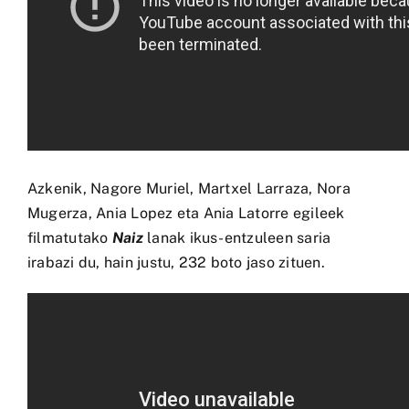
Azkenik, Nagore Muriel, Martxel Larraza, Nora
Mugerza, Ania Lopez eta Ania Latorre egileek
filmatutako
Naiz
lanak ikus-entzuleen saria
irabazi du, hain justu, 232 boto jaso zituen.