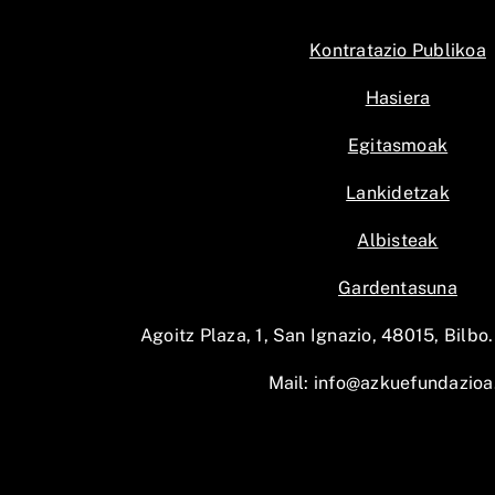
Kontratazio Publikoa
Hasiera
Egitasmoak
Lankidetzak
Albisteak
Gardentasuna
Agoitz Plaza, 1, San Ignazio, 48015, Bilbo.
Mail:
info@azkuefundazioa