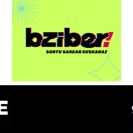
AAri buruzko “Euskorpora
u
Summit 2026” ekitaldia
egingo dute Bilbon