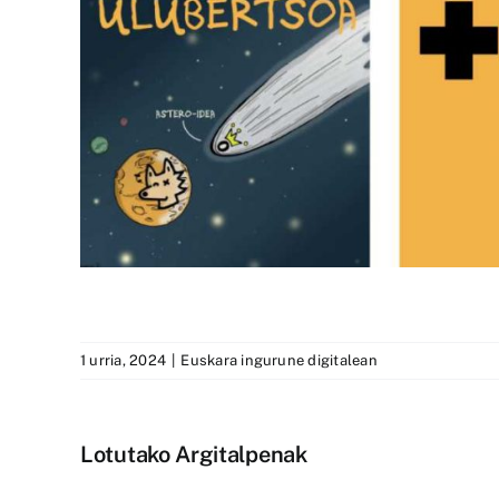
1 urria, 2024
|
Euskara ingurune digitalean
Lotutako Argitalpenak