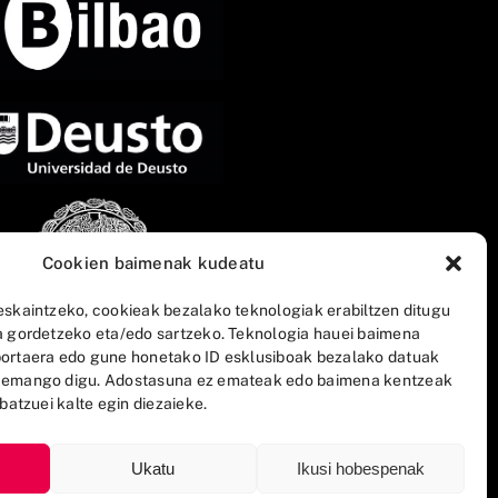
Cookien baimenak kudeatu
eskaintzeko, cookieak bezalako teknologiak erabiltzen ditugu
a gordetzeko eta/edo sartzeko. Teknologia hauei baimena
ortaera edo gune honetako ID esklusiboak bezalako datuak
 emango digu. Adostasuna ez emateak edo baimena kentzeak
batzuei kalte egin diezaieke.
Ukatu
Ikusi hobespenak