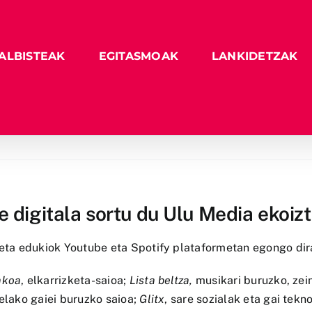
ALBISTEAK
EGITASMOAK
LANKIDETZAK
 digitala sortu du Ulu Media ekoiz
ta edukiok Youtube eta Spotify plataformetan egongo dir
akoa
, elkarrizketa-saioa;
Lista beltza,
musikari buruzko, zei
telako gaiei buruzko saioa;
Glitx
, sare sozialak eta gai tek