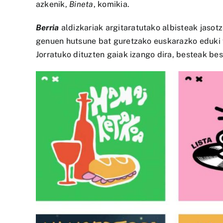
azkenik,
Bineta
, komikia.
Berria
aldizkariak argitaratutako
albisteak
jasotz
genuen hutsune bat guretzako euskarazko eduki f
Jorratuko dituzten gaiak izango dira, besteak best