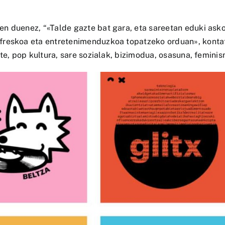
en duenez, “«Talde gazte bat gara, eta sareetan eduki as
reskoa eta entretenimenduzkoa topatzeko orduan», kontatu
e, pop kultura, sare sozialak, bizimodua, osasuna, feminism