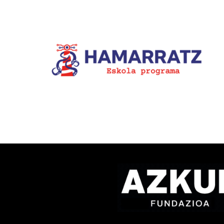
1.400.000 ikustaldi izan dit
la-
Bziber euskarazko
u
TikTokeko lehiaketaren IX.
edizioak