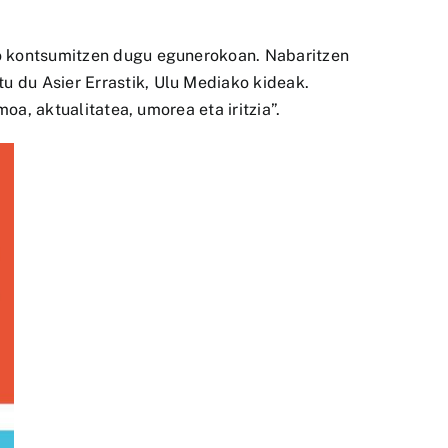
ko kontsumitzen dugu egunerokoan. Nabaritzen
 du Asier Errastik, Ulu Mediako kideak.
oa, aktualitatea, umorea eta iritzia”.