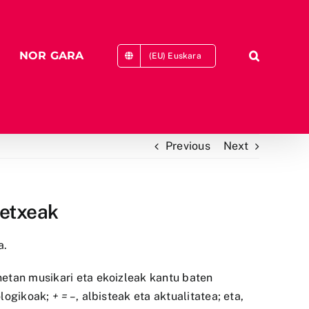
NOR GARA
(EU) Euskara
Previous
Next
tetxeak
a.
netan musikari eta ekoizleak kantu baten
nologikoak;
+ = –
, albisteak eta aktualitatea; eta,