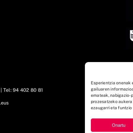
Esperientzia onenak 
gailuaren informazio
 |
Tel: 94 402 80 81
emateak, nabigazio-p
prozesatzeko aukera
.eus
ezaugarri eta funtzio 
Onartu