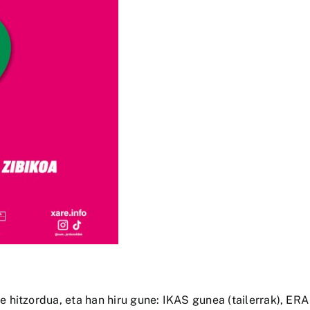
hitzordua, eta han hiru gune: IKAS gunea (tailerrak), ERA