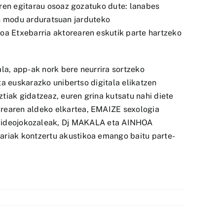
rren egitarau osoaz gozatuko dute: lanabes
tan modu arduratsuan jarduteko
oa Etxebarria aktorearen eskutik parte hartzeko
ala, app-ak nork bere neurrira sortzeko
ta euskarazko unibertso digitala elikatzen
iak gidatzeaz, euren grina kutsatu nahi diete
rearen aldeko elkartea, EMAIZE sexologia
deojokozaleak, Dj MAKALA eta AINHOA
riak kontzertu akustikoa emango baitu parte-