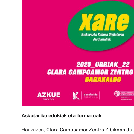
Askotariko edukiak eta formatuak
Hai zuzen, Clara Campoamor Zentro Zibikoan dute 