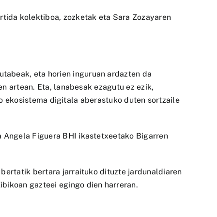
tida kolektiboa, zozketak eta Sara Zozayaren
tabeak, eta horien inguruan ardazten da
n artean. Eta, lanabesak ezagutu ez ezik,
zko ekosistema digitala aberastuko duten sortzaile
 Angela Figuera BHI ikastetxeetako Bigarren
rtatik bertara jarraituko dituzte jardunaldiaren
bikoan gazteei egingo dien harreran.