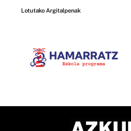
Lotutako Argitalpenak
1.400.000 ikustaldi izan dit
la-
Bziber euskarazko
u
TikTokeko lehiaketaren IX.
edizioak