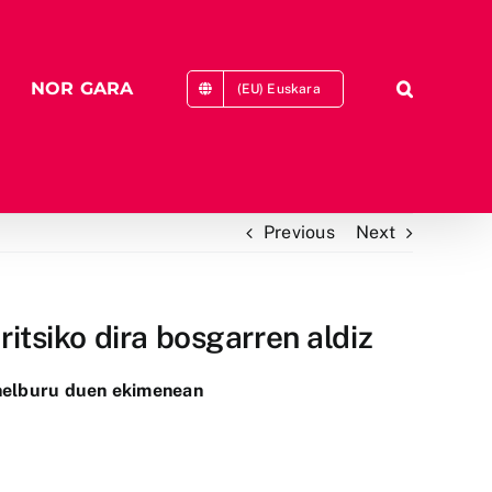
NOR GARA
(EU) Euskara
Previous
Next
itsiko dira bosgarren aldiz
 helburu duen ekimenean