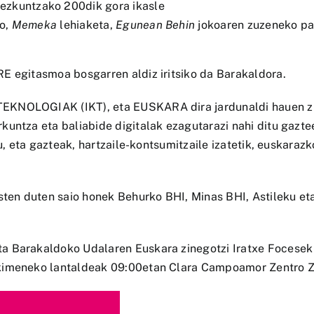
ezkuntzako 200dik gora ikasle
bo,
Memeka
lehiaketa,
Egunean Behin
jokoaren zuzeneko par
E egitasmoa bosgarren aldiz iritsiko da Barakaldora.
EKNOLOGIAK (IKT), eta EUSKARA dira jardunaldi hauen zu
untza eta baliabide digitalak ezagutarazi nahi ditu gaztee
du, eta gazteak, hartzaile-kontsumitzaile izatetik, euskara
en duten saio honek Behurko BHI, Minas BHI, Astileku eta
 Barakaldoko Udalaren Euskara zinegotzi Iratxe Focesek be
kimeneko lantaldeak 09:00etan Clara Campoamor Zentro Zi