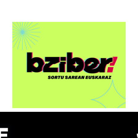
AAri buruzko “Euskorpora
u
Summit 2026” ekitaldia
egingo dute Bilbon