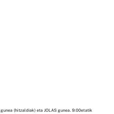
 gunea (hitzaldiak) eta JOLAS gunea. 9:00etatik