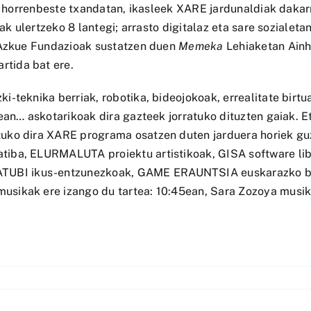
te horrenbeste txandatan, ikasleek XARE jardunaldiak daka
lak ulertzeko 8 lantegi; arrasto digitalaz eta sare soziale
a Azkue Fundazioak sustatzen duen
Memeka
Lehiaketan Ainh
rtida bat ere.
-teknika berriak, robotika, bideojokoak, errealitate birtu
ean… askotarikoak dira gazteek jorratuko dituzten gaiak. E
ko dira XARE programa osatzen duten jarduera horiek guzt
iba, ELURMALUTA proiektu artistikoak, GISA software lib
UBI ikus-entzunezkoak, GAME ERAUNTSIA euskarazko bi
sikak ere izango du tartea: 10:45ean, Sara Zozoya musika