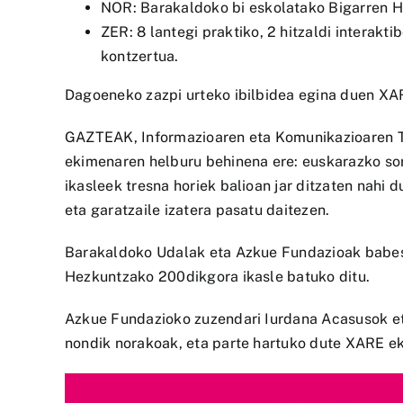
NOR: Barakaldoko bi eskolatako Bigarren H
ZER: 8 lantegi praktiko, 2 hitzaldi interakti
kontzertua.
Dagoeneko zazpi urteko ibilbidea egina duen XAR
GAZTEAK, Informazioaren eta Komunikazioaren T
ekimenaren helburu behinena ere: euskarazko sork
ikasleek tresna horiek balioan jar ditzaten nahi 
eta garatzaile izatera pasatu daitezen.
Barakaldoko Udalak eta Azkue Fundazioak babest
Hezkuntzako 200dikgora ikasle batuko ditu.
Azkue Fundazioko zuzendari Iurdana Acasusok eta
nondik norakoak, eta parte hartuko dute XARE e