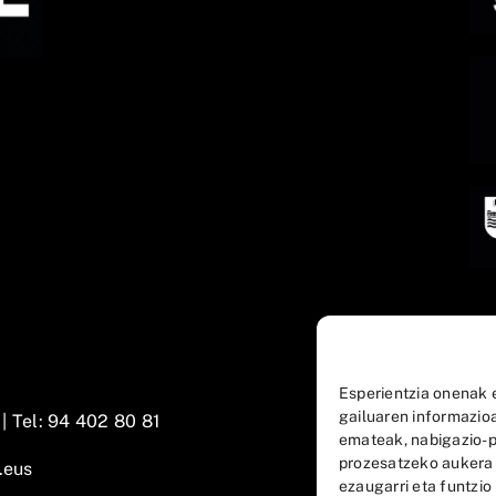
Esperientzia onenak 
gailuaren informazio
 |
Tel: 94 402 80 81
emateak, nabigazio-p
prozesatzeko aukera
.eus
ezaugarri eta funtzio 