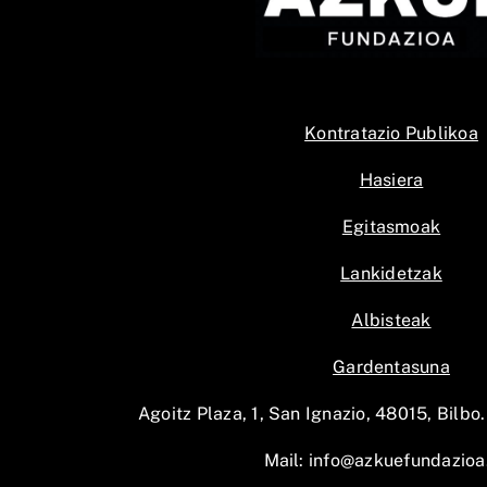
Kontratazio Publikoa
Hasiera
Egitasmoak
Lankidetzak
Albisteak
Gardentasuna
Agoitz Plaza, 1, San Ignazio, 48015, Bilbo.
Mail:
info@azkuefundazioa