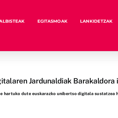
ALBISTEAK
EGITASMOAK
LANKIDETZAK
alaren Jardunaldiak Barakaldora ir
e hartuko dute euskarazko unibertso digitala sustatzea