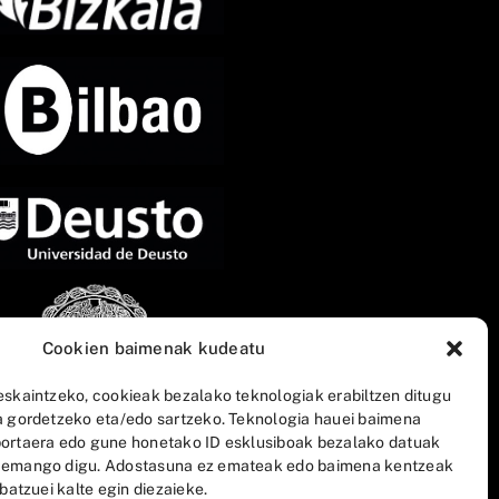
Cookien baimenak kudeatu
eskaintzeko, cookieak bezalako teknologiak erabiltzen ditugu
a gordetzeko eta/edo sartzeko. Teknologia hauei baimena
ortaera edo gune honetako ID esklusiboak bezalako datuak
 emango digu. Adostasuna ez emateak edo baimena kentzeak
batzuei kalte egin diezaieke.