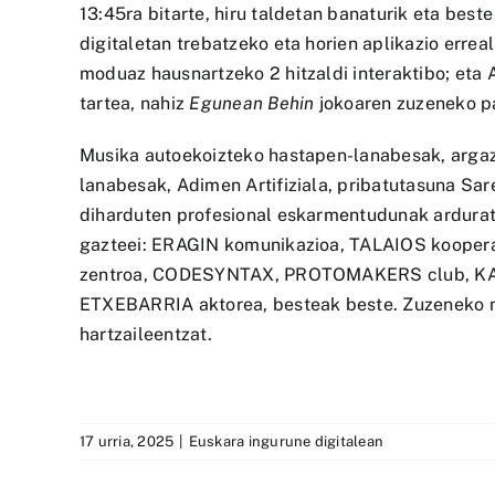
13:45ra bitarte, hiru taldetan banaturik eta bes
digitaletan trebatzeko eta horien aplikazio errea
moduaz hausnartzeko 2 hitzaldi interaktibo; et
tartea, nahiz
Egunean Behin
jokoaren zuzeneko pa
Musika autoekoizteko hastapen-lanabesak, argazki
lanabesak, Adimen Artifiziala, pribatutasuna Sar
diharduten profesional eskarmentudunak arduratu
gazteei: ERAGIN komunikazioa, TALAIOS kooperat
zentroa, CODESYNTAX, PROTOMAKERS club, KAT
ETXEBARRIA aktorea, besteak beste. Zuzeneko mu
hartzaileentzat.
17 urria, 2025
|
Euskara ingurune digitalean