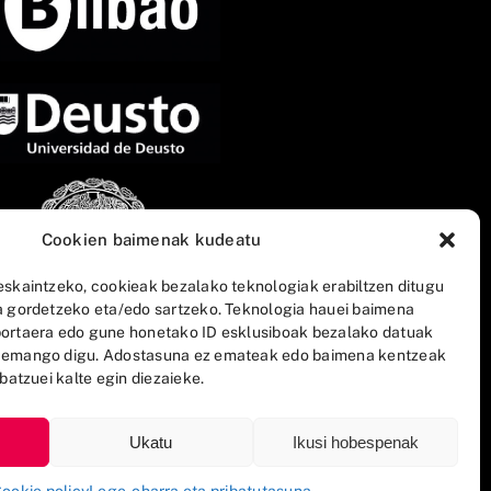
Cookien baimenak kudeatu
eskaintzeko, cookieak bezalako teknologiak erabiltzen ditugu
a gordetzeko eta/edo sartzeko. Teknologia hauei baimena
ortaera edo gune honetako ID esklusiboak bezalako datuak
 emango digu. Adostasuna ez emateak edo baimena kentzeak
batzuei kalte egin diezaieke.
Ukatu
Ikusi hobespenak