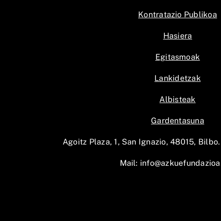
Kontratazio Publikoa
Hasiera
Egitasmoak
Lankidetzak
Albisteak
Gardentasuna
Agoitz Plaza, 1, San Ignazio, 48015, Bilbo.
Mail:
info@azkuefundazioa