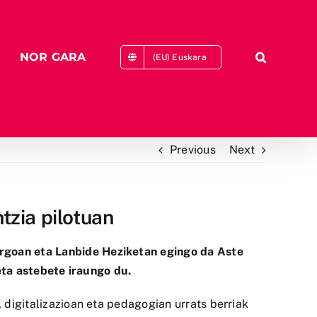
NOR GARA
(EU) Euskara
Previous
Next
tzia pilotuan
ergoan eta Lanbide Heziketan egingo da
Aste
eta astebete iraungo du.
, digitalizazioan eta pedagogian urrats berriak