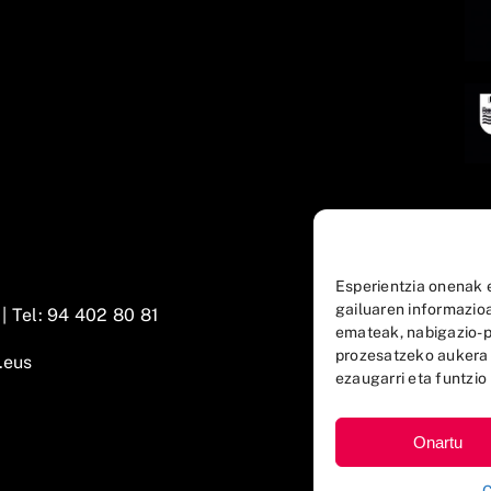
Esperientzia onenak 
gailuaren informazio
 |
Tel: 94 402 80 81
emateak, nabigazio-p
prozesatzeko aukera
.eus
ezaugarri eta funtzio 
Onartu