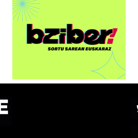
Interneten gobernantzaz
eta euskal komunitateez
en
arituko dira Euskarabilduan
o