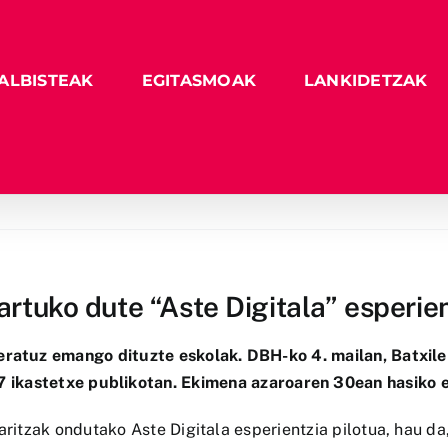
ALBISTEAK
EGITASMOAK
LANKIDETZAK
artuko dute “Aste Digitala” esperien
eratuz emango dituzte eskolak. DBH-ko 4. mailan, Batxil
7 ikastetxe publikotan. Ekimena azaroaren 30ean hasiko 
ritzak ondutako Aste Digitala esperientzia pilotua, hau da