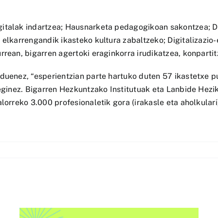
italak indartzea; Hausnarketa pedagogikoan sakontzea; Di
 elkarrengandik ikasteko kultura zabaltzeko; Digitalizazio-
rrean, bigarren agertoki eraginkorra irudikatzea, konparti
 duenez, “esperientzian parte hartuko duten 57 ikastetxe p
 eginez. Bigarren Hezkuntzako Institutuak eta Lanbide Hezi
lorreko 3.000 profesionaletik gora (irakasle eta aholkulari)