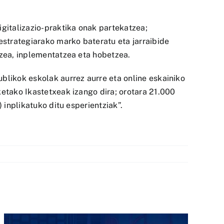
gitalizazio-praktika onak partekatzea;
estrategiarako marko bateratu eta jarraibide
tzea, inplementatzea eta hobetzea.
ublikok eskolak aurrez aurre eta online eskainiko
ketako Ikastetxeak izango dira; orotara 21.000
 inplikatuko ditu esperientziak”.