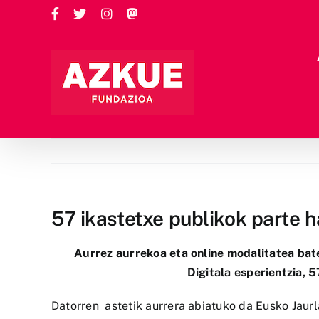
Skip
Facebook
Twitter
Instagram
Custom
to
content
57 ikastetxe publikok parte h
Aurrez aurrekoa eta online modalitatea bat
Digitala
esperientzia, 5
Datorren astetik aurrera abiatuko da Eusko Jaurla