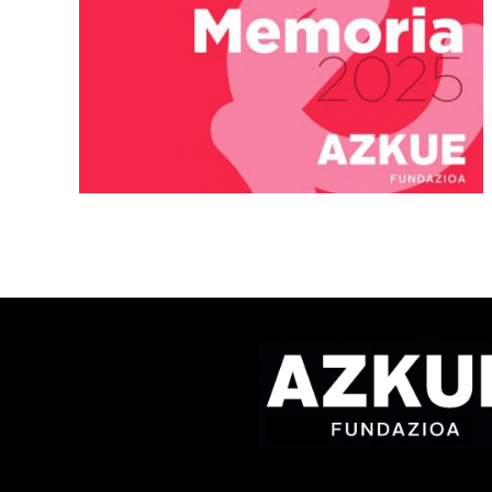
ta
Abian da Bziber lehiaketar
a
9. edizioa, euskarazko
eduki-sorkuntza sustatzek