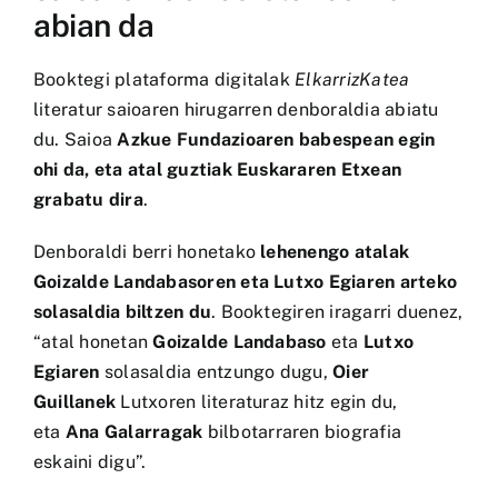
abian da
Booktegi
plataforma digitalak
ElkarrizKatea
literatur saioaren hirugarren denboraldia abiatu
du. Saioa
Azkue Fundazioaren babespean egin
ohi da, eta atal guztiak
Euskararen Etxean
grabatu dira
.
Denboraldi berri honetako
lehenengo atalak
Goizalde Landabasoren eta Lutxo Egiaren arteko
solasaldia biltzen du
. Booktegiren iragarri duenez,
“atal honetan
Goizalde Landabaso
eta
Lutxo
Egiaren
solasaldia entzungo dugu,
Oier
Guillanek
Lutxoren literaturaz hitz egin du,
eta
Ana Galarragak
bilbotarraren biografia
eskaini digu”.