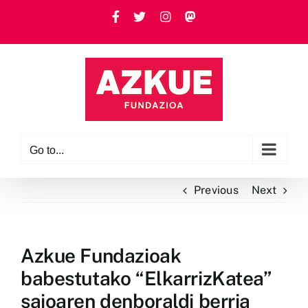
Skip
Facebook
Twitter
Instagram
Custom
to
content
Go to...
Previous
Next
Azkue Fundazioak
babestutako “ElkarrizKatea”
saioaren denboraldi berria