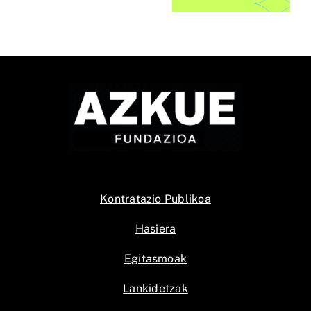
egingo dute
lehiaketaren
k
Bilbon
IX. edizioak
n
Kontratazio Publikoa
Hasiera
Egitasmoak
Lankidetzak