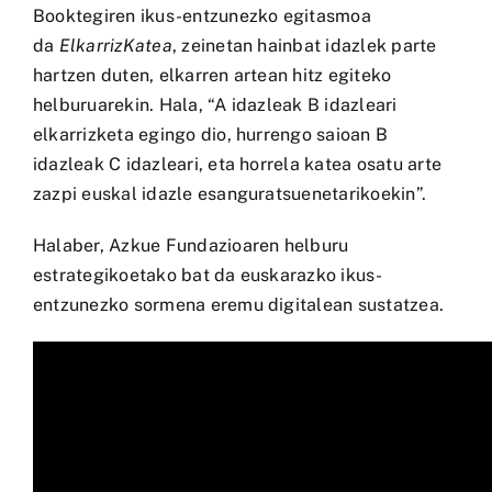
Booktegiren ikus-entzunezko egitasmoa
da
ElkarrizKatea
, zeinetan hainbat idazlek parte
hartzen duten, elkarren artean hitz egiteko
helburuarekin. Hala, “A idazleak B idazleari
elkarrizketa egingo dio, hurrengo saioan B
idazleak C idazleari, eta horrela katea osatu arte
zazpi euskal idazle esanguratsuenetarikoekin”.
Halaber, Azkue Fundazioaren helburu
estrategikoetako bat da euskarazko ikus-
entzunezko sormena eremu digitalean sustatzea.