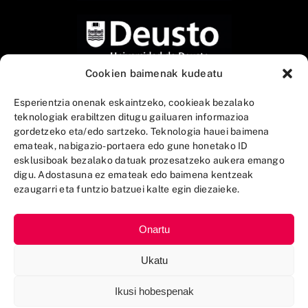
Cookien baimenak kudeatu
Esperientzia onenak eskaintzeko, cookieak bezalako
teknologiak erabiltzen ditugu gailuaren informazioa
gordetzeko eta/edo sartzeko. Teknologia hauei baimena
emateak, nabigazio-portaera edo gune honetako ID
esklusiboak bezalako datuak prozesatzeko aukera emango
digu. Adostasuna ez emateak edo baimena kentzeak
ezaugarri eta funtzio batzuei kalte egin diezaieke.
Onartu
Ukatu
Ikusi hobespenak
AZKUE Fundazioa 2025 © |
Lege-oharra eta