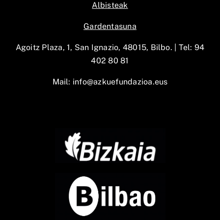
Albisteak
Gardentasuna
Agoitz Plaza, 1, San Ignazio, 48015, Bilbo. |
Tel: 94
402 80 81
Mail:
info@azkuefundazioa.eus