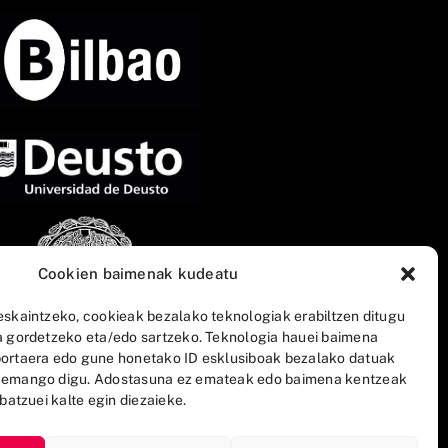
Cookien baimenak kudeatu
eskaintzeko, cookieak bezalako teknologiak erabiltzen ditugu
a gordetzeko eta/edo sartzeko. Teknologia hauei baimena
ortaera edo gune honetako ID esklusiboak bezalako datuak
 emango digu. Adostasuna ez emateak edo baimena kentzeak
batzuei kalte egin diezaieke.