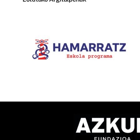
1.400.000 ikustaldi izan dit
la-
Bziber euskarazko
u
TikTokeko lehiaketaren IX.
edizioak