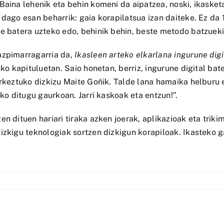
Baina lehenik eta behin komeni da aipatzea, noski, ikasket
 dago esan beharrik: gaia korapilatsua izan daiteke. Ez da 
de batera uzteko edo, behinik behin, beste metodo batzueki
azpimarragarria da,
Ikasleen arteko elkarlana ingurune dig
eko kapituluetan. Saio honetan, berriz, ingurune digital bat
urkeztuko dizkizu Maite Goñik. Talde lana hamaika helburu 
iko ditugu gaurkoan. Jarri kaskoak eta entzun!”.
n dituen hariari tiraka azken joerak, aplikazioak eta triki
izkigu teknologiak sortzen dizkigun korapiloak. Ikasteko g