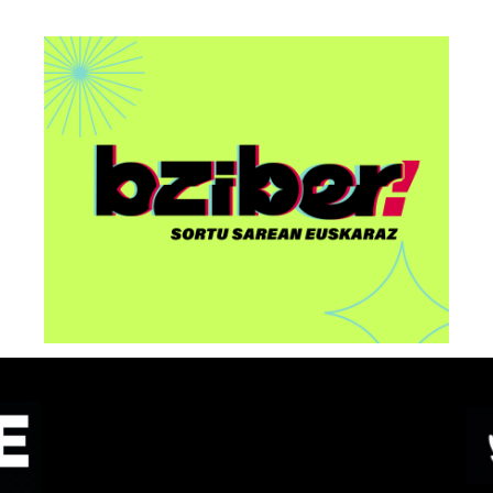
AAri buruzko “Euskorpora
u
Summit 2026” ekitaldia
egingo dute Bilbon