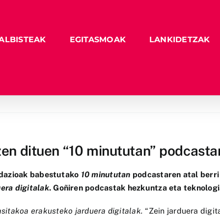
ALBISTEAK
EGITASMOAK
LANKIDETZAK
zen dituen “10 minututan” podcastar
ndazioak babestutako
10 minututan
podcastaren atal berri
era digitalak
. Goñiren podcastak hezkuntza eta teknologi
asitakoa erakusteko jarduera digitalak.
“Zein jarduera digit