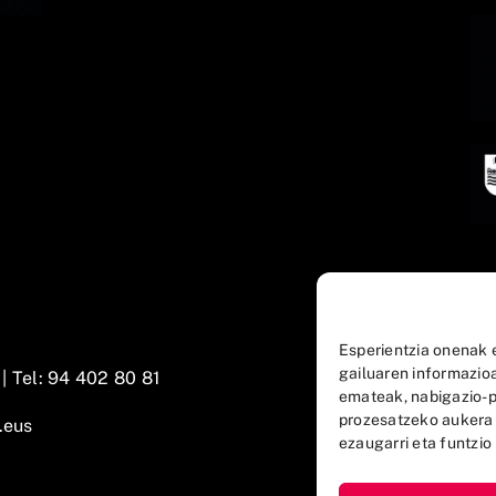
Esperientzia onenak 
gailuaren informazio
 |
Tel: 94 402 80 81
emateak, nabigazio-p
prozesatzeko aukera
.eus
ezaugarri eta funtzio 