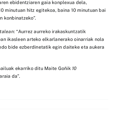
aren ebidentziaren gaia konplexua dela,
10 minutuan hitz egitekoa, baina 10 minutuan bai
n konbinatzeko”.
italean
: “Aurrez aurreko irakaskuntzatik
ean ikasleen arteko elkarlanerako oinarriak nola
edo bide ezberdinetatik egin daiteke eta aukera
mailuak ekarriko ditu Maite Goñik
10
araia da”.