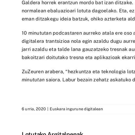
Galdera horrek erantzun mordo bat izan ditzake. 
normalean ebaluazioari lotuta dagoelako. Eta, ez
eman ditzakegu ideia batzuk, ohiko azterketa al
10 minututan podcastaren aurreko atala ere oso 
digitalera trantsizioa nola egin azaldu dugu aurr
jarri azaldu eta talde lana gauzatzeko tresnak a
bakoitzari doitutako tresna eta aplikazioak ekarr
ZuZeuren arabera, “hezkuntza eta teknologia lotze
minututan
saiora. Labur bezain zehatz askatuko d
6 urria, 2020
|
Euskara ingurune digitalean
Lotutako Argitalpenak