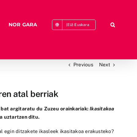
NOR GARA
(EU) Euskara
Previous
Next
en atal berriak
 bat argitaratu du
Zuzeu
orainkariak:
Ikasitakoa
a uztartzen ditu.
al egin ditzakete ikasleek ikasitakoa erakusteko?