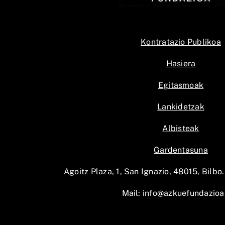
Kontratazio Publikoa
Hasiera
Egitasmoak
Lankidetzak
Albisteak
Gardentasuna
Agoitz Plaza, 1, San Ignazio, 48015, Bilbo.
Mail:
info@azkuefundazioa