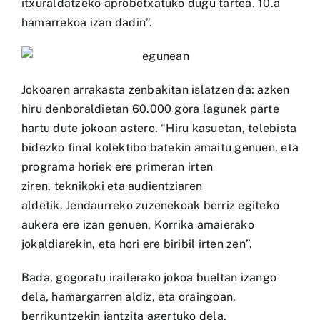
itxuraldatzeko aprobetxatuko dugu tartea. 10.a
hamarrekoa izan dadin”.
Jokoaren arrakasta zenbakitan islatzen da: azken
hiru denboraldietan 60.000 gora lagunek parte
hartu dute jokoan astero. “Hiru kasuetan, telebista
bidezko final kolektibo batekin amaitu genuen, eta
programa horiek ere primeran irten
ziren,
teknikoki eta audientziaren
aldetik.
Jendaurreko zuzenekoak berriz egiteko
aukera ere izan genuen,
Korrika amaierako
jokaldiarekin
, eta hori ere biribil irten zen”.
Bada, gogoratu irailerako jokoa bueltan izango
dela, hamargarren aldiz, eta oraingoan,
berrikuntzekin jantzita agertuko dela.