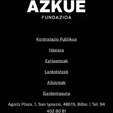
Kontratazio Publikoa
Hasiera
Egitasmoak
Lankidetzak
Albisteak
Gardentasuna
Agoitz Plaza, 1, San Ignazio, 48015, Bilbo. |
Tel: 94
402 80 81