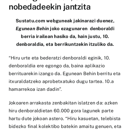
nobedadeekin jantzita
Sustatu.com
webguneak jakinarazi duenez,
Egunean Behin
joko ezagunaren denboraldi
berria irailean hasiko da, hain justu, 10.
denboraldia, eta berrikuntzekin itzuliko da.
“Hiru urte eta bederatzi denboraldi eginik, 10.
denboraldia ere egongo da, baina aplikazio
berrituarekin izango da.
Egunean Behin
berritu eta
itxuraldatzeko aprobetxatuko dugu tartea. 10.a
hamarrekoa izan dadin”.
Jokoaren arrakasta zenbakitan islatzen da: azken
hiru denboraldietan 60.000 gora lagunek parte
hartu dute jokoan astero. “Hiru kasuetan, telebista
bidezko final kolektibo batekin amaitu genuen, eta