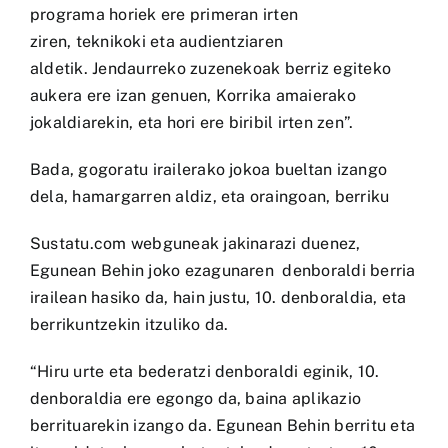
programa horiek ere primeran irten
ziren,
teknikoki eta audientziaren
aldetik.
Jendaurreko zuzenekoak berriz egiteko
aukera ere izan genuen,
Korrika amaierako
jokaldiarekin
, eta hori ere biribil irten zen”.
Bada, gogoratu irailerako jokoa bueltan izango
dela, hamargarren aldiz, eta oraingoan, berriku
Sustatu.com
webguneak jakinarazi duenez,
Egunean Behin joko ezagunaren denboraldi berria
irailean hasiko da, hain justu, 10. denboraldia, eta
berrikuntzekin itzuliko da.
“Hiru urte eta bederatzi denboraldi eginik, 10.
denboraldia ere egongo da, baina aplikazio
berrituarekin izango da.
Egunean Behin
berritu eta