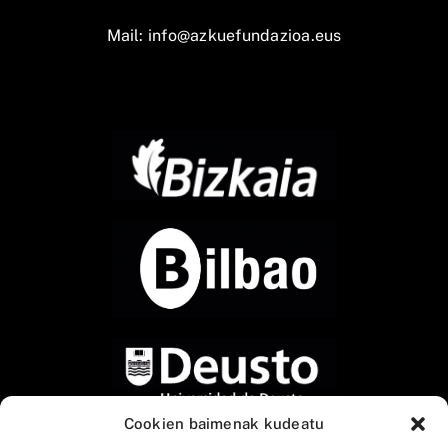
Mail:
info@azkuefundazioa.eus
Cookien baimenak kudeatu