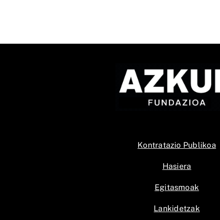
Kontratazio Publikoa
Hasiera
Egitasmoak
Lankidetzak