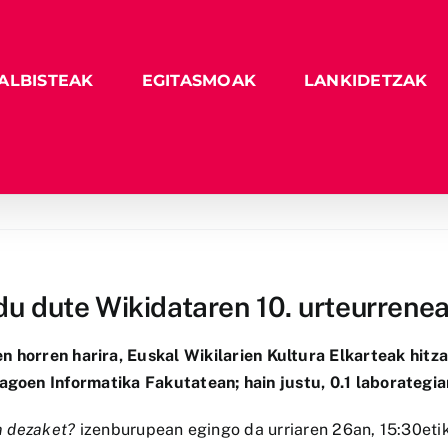
ALBISTEAK
EGITASMOAK
LANKIDETZAK
ndu dute Wikidataren 10. urteurrene
en horren harira,
Euskal Wikilarien Kultura Elkarteak
hitz
agoen Informatika Fakutatean; hain justu, 0.1 laborategia
ia dezaket?
izenburupean egingo da urriaren 26an, 15:30etik