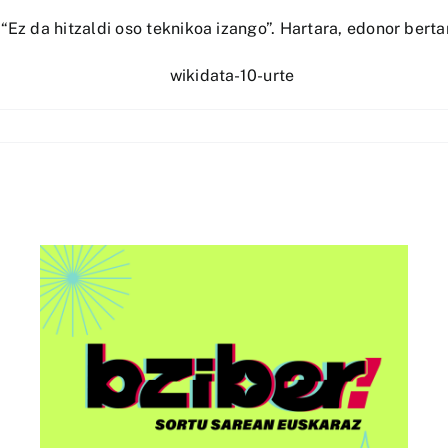
Ez da hitzaldi oso teknikoa izango”. Hartara, edonor berta
AAri buruzko “Euskorpora
u
Summit 2026” ekitaldia
egingo dute Bilbon