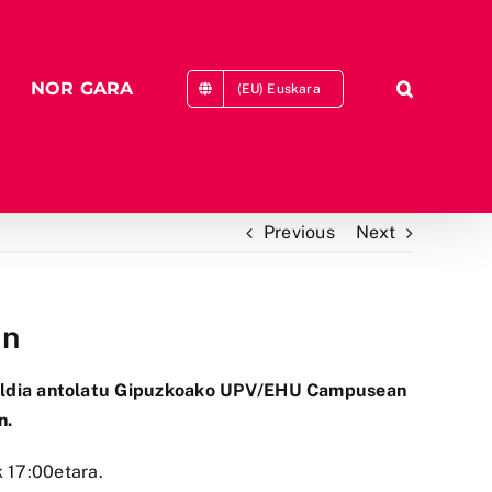
NOR GARA
(EU) Euskara
Previous
Next
an
aldia antolatu Gipuzkoako UPV/EHU Campusean
n.
 17:00etara.