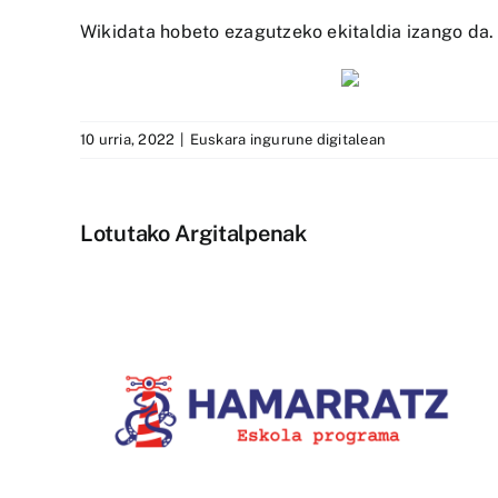
Wikidata hobeto ezagutzeko ekitaldia izango da. “
10 urria, 2022
|
Euskara ingurune digitalean
Lotutako Argitalpenak
1.400.000 ikustaldi izan dit
la-
Bziber euskarazko
u
TikTokeko lehiaketaren IX.
edizioak