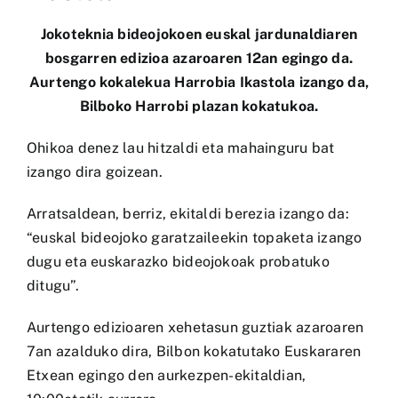
Jokoteknia
bideojokoen euskal jardunaldiaren
bosgarren edizioa azaroaren 12an egingo da.
Aurtengo kokalekua Harrobia Ikastola izango da,
Bilboko Harrobi plazan kokatukoa.
Ohikoa denez lau hitzaldi eta mahainguru bat
izango dira goizean.
Arratsaldean, berriz, ekitaldi berezia izango da:
“euskal bideojoko garatzaileekin topaketa izango
dugu eta euskarazko bideojokoak probatuko
ditugu”.
Aurtengo edizioaren xehetasun guztiak azaroaren
7an azalduko dira, Bilbon kokatutako Euskararen
Etxean egingo den aurkezpen-ekitaldian,