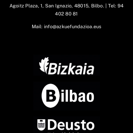
Agoitz Plaza, 1, San Ignazio, 48015, Bilbo. |
Tel: 94
402 80 81
Mail:
info@azkuefundazioa.eus