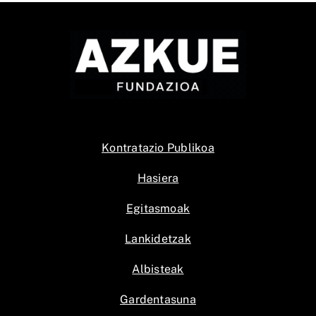
Kontratazio Publikoa
Hasiera
Egitasmoak
Lankidetzak
Albisteak
Gardentasuna