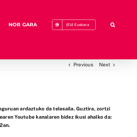
NOR GARA
(EU) Euskara
Previous
Next
guruan ardaztuko da telesaila. Guztira, zortzi
tearen Youtube kanalaren bidez ikusi ahalko da:
 2an.