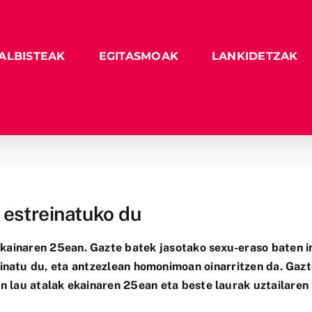
ALBISTEAK
EGITASMOAK
LANKIDETZAK
 estreinatuko du
kainaren 25ean. Gazte batek jasotako sexu-eraso baten in
seinatu du, eta antzezlean homonimoan oinarritzen da. Gaz
n lau atalak ekainaren 25ean eta beste laurak uztailaren