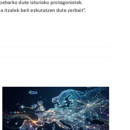
beharko dute istorioko protagonistek.
itzalek beti ezkutatzen dute zerbait”.