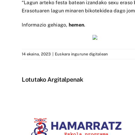
“Lagun arteko festa batean izandako sexu eraso b
Erasotuaren lagun minaren bikotekidea dago jomu
Informazio gehiago,
hemen
.
14 ekaina, 2023
|
Euskara ingurune digitalean
Lotutako Argitalpenak
1.400.000 ikustaldi izan dit
la-
Bziber euskarazko
u