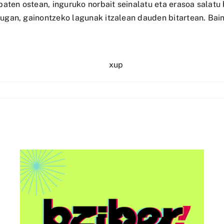
aten ostean, inguruko norbait seinalatu eta erasoa salatu 
gan, gainontzeko lagunak itzalean dauden bitartean. Baina 
AAri buruzko “Euskorpora
u
Summit 2026” ekitaldia
egingo dute Bilbon