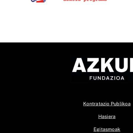
TikTokeko lehiaketaren IX.
edizioak
Kontratazio Publikoa
Hasiera
Egitasmoak