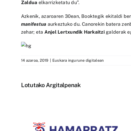
Zaldua
elkarrizketatu du”.
Azkenik, azaroaren 30ean, Booktegik ekitaldi be
manifestua
aurkeztuko du. Canorekin batera zenba
zehar; eta
Anjel Lertxundik Harkaitzi
galderak eg
14 azaroa, 2019
|
Euskara ingurune digitalean
Lotutako Argitalpenak
1.400.000 ikustaldi izan dit
la-