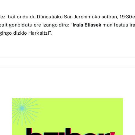
rezi bat ondu du Donostiako San Jeronimoko sotoan, 19:30e
it gonbidatu ere izango dira: “
Iraia Eliasek
manifestua ira
ingo dizkio Harkaitzi”.
AAri buruzko “Euskorpora
u
Summit 2026” ekitaldia