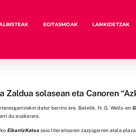
ALBISTEAK
EGITASMOAK
LANKIDETZAK
ta Zaldua solasean eta Canoren “Az
eresgarrirekin dator berriro ere. Batetik, H. G. Wells-en
G
arri du euskarara.
ako
ElkarrizKatea
saio literarioaren zazpigarren atala plaz