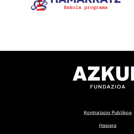
Bziber euskarazko
u
TikTokeko lehiaketaren IX.
edizioak
Kontratazio Publikoa
Hasiera