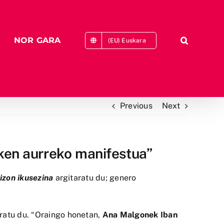
NOR GARA
(EU) Euskara
Previous
Next
ken aurreko manifestua”
izon ikusezina
argitaratu du; genero
aratu du. “Oraingo honetan,
Ana Malgonek Iban