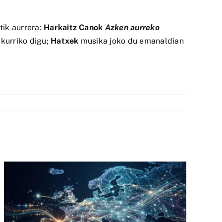
tik aurrera:
Harkaitz Canok
Azken aurreko
kurriko digu;
Hatxek
musika joko du emanaldian