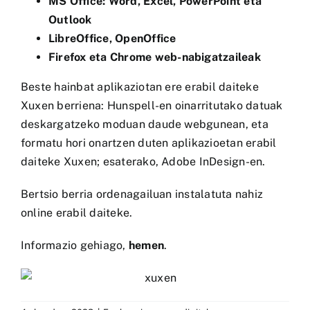
MS Office: Word, Excel, PowerPoint eta
Outlook
LibreOffice, OpenOffice
Firefox eta Chrome web-nabigatzaileak
Beste hainbat aplikaziotan ere erabil daiteke
Xuxen berriena: Hunspell-en oinarritutako datuak
deskargatzeko moduan daude webgunean, eta
formatu hori onartzen duten aplikazioetan erabil
daiteke Xuxen; esaterako, Adobe InDesign-en.
Bertsio berria ordenagailuan instalatuta nahiz
online erabil daiteke.
Informazio gehiago,
hemen
.