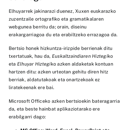
Elhuyarrek jakinarazi duenez, Xuxen euskarazko
zuzentzaile ortografiko eta gramatikalaren
webgunea berritu da; orain, diseinu
erakargarriagoa du eta erabiltzeko errazagoa da.
Bertsio honek hizkuntza-irizpide berrienak ditu
txertatuak, hau da,
Euskaltzaindiaren Hiztegi
ko
eta
Elhuyar Hiztegi
ko azken aldaketak kontuan
hartzen ditu: azken urteotan gehitu diren hitz
berriak, aldatutakoak eta onartzekoak ez
liratekeenak ere bai.
Microsoft Officeko azken bertsioekin bateragarria
da, eta beste hainbat aplikaziotarako ere
erabilgarri dago: