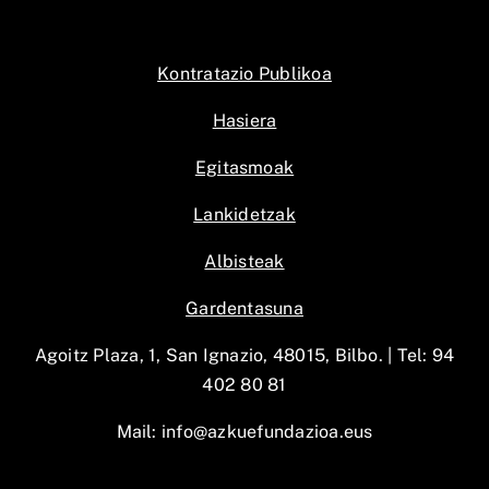
Kontratazio Publikoa
Hasiera
Egitasmoak
Lankidetzak
Albisteak
Gardentasuna
Agoitz Plaza, 1, San Ignazio, 48015, Bilbo. |
Tel: 94
402 80 81
Mail:
info@azkuefundazioa.eus