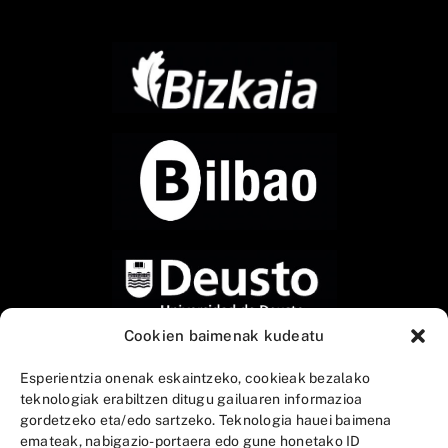
Cookien baimenak kudeatu
Esperientzia onenak eskaintzeko, cookieak bezalako
teknologiak erabiltzen ditugu gailuaren informazioa
gordetzeko eta/edo sartzeko. Teknologia hauei baimena
emateak, nabigazio-portaera edo gune honetako ID