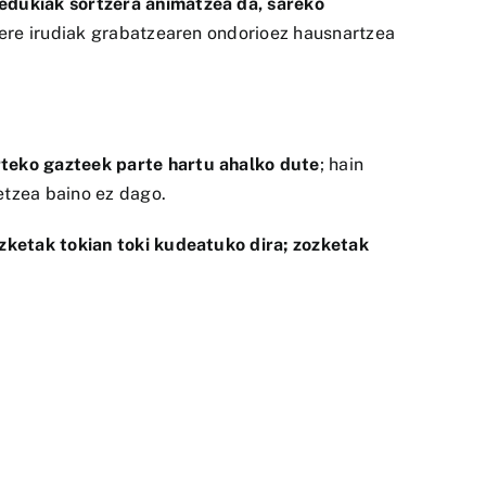
edukiak sortzera animatzea da, sareko
rbere irudiak grabatzearen ondorioez hausnartzea
arteko gazteek parte hartu ahalko dute
; hain
etzea baino ez dago.
zketak tokian toki kudeatuko dira; zozketak