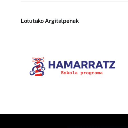
Lotutako Argitalpenak
1.400.000 ikustaldi izan dit
la-
Bziber euskarazko
u
TikTokeko lehiaketaren IX.
edizioak