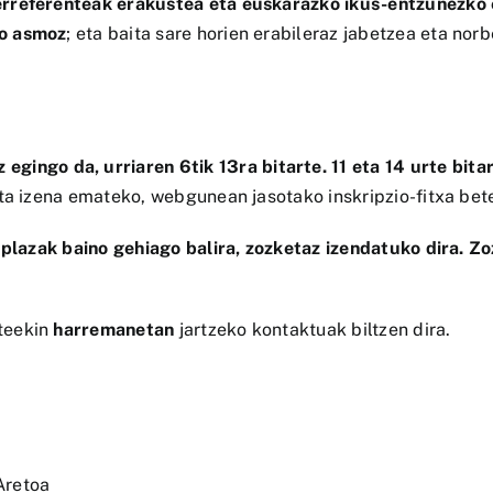
rreferenteak erakustea eta euskarazko ikus-entzunezko 
ko asmoz
; eta baita sare horien erabileraz jabetzea eta no
egingo da, urriaren 6tik 13ra bitarte. 11 eta 14 urte bit
ta izena emateko, webgunean jasotako inskripzio-fitxa bet
lazak baino gehiago balira, zozketaz izendatuko dira.
Zo
teekin
harremanetan
jartzeko kontaktuak biltzen dira.
 Aretoa