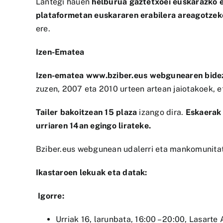
Lantegi hauen
helburua gaztetxoei euskarazko e
plataformetan euskararen erabilera areagotze
ere.
Izen-Ematea
Izen-ematea
www.bziber.eus
webgunearen bidez 
zuzen, 2007 eta 2010 urteen artean jaiotakoek, e
Tailer bakoitzean 15 plaza
izango dira.
Eskaerak p
urriaren 14an egingo lirateke.
Bziber.eus webgunean udalerri eta mankomunita
Ikastaroen lekuak eta datak:
Igorre:
Urriak 16, larunbata, 16:00 – 20:00, Lasarte