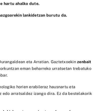
te hartu ahalko dute.
zgoarekin lankidetzan burutu da.
 Durangaldean eta Arratian. Gaztetxoekin
zenbait
sorkuntzan eman beharreko urratsetan trebatuko
abar.
knologiko horien erabileraz hausnartu eta
z edo arratsaldez izango dira. Ez da bestelakorik