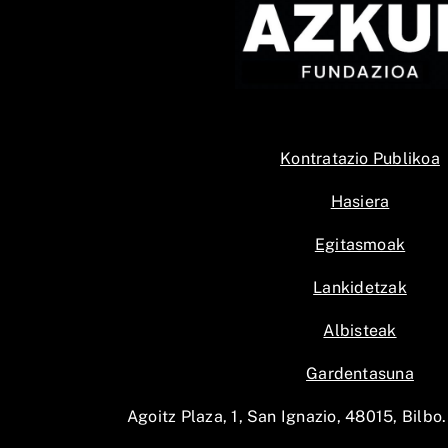
Kontratazio Publikoa
Hasiera
Egitasmoak
Lankidetzak
Albisteak
Gardentasuna
Agoitz Plaza, 1, San Ignazio, 48015, Bilbo.