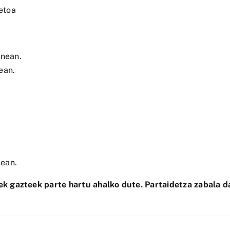
retoa
unean.
ean.
xean.
 gazteek parte hartu ahalko dute. Partaidetza zabala da