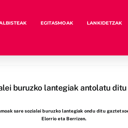
ALBISTEAK
EGITASMOAK
LANKIDETZAK
alei buruzko lantegiak antolatu ditu
oak sare sozialei buruzko lantegiak ondu ditu gaztetxoen
Elorrio eta Berrizen.