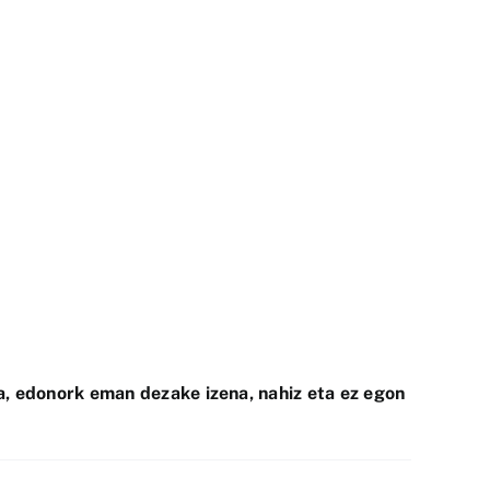
, edonork eman dezake izena, nahiz eta ez egon