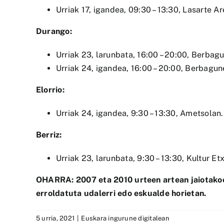
Urriak 17, igandea, 09:30 – 13:30, Lasarte A
Durango:
Urriak 23, larunbata, 16:00 – 20:00, Berbag
Urriak 24, igandea, 16:00 – 20:00, Berbagun
Elorrio:
Urriak 24, igandea, 9:30 – 13:30, Ametsolan.
Berriz:
Urriak 23, larunbata, 9:30 – 13:30, Kultur Et
OHARRA: 2007 eta 2010 urteen artean jaiotakoek
erroldatuta udalerri edo eskualde horietan.
5 urria, 2021
|
Euskara ingurune digitalean