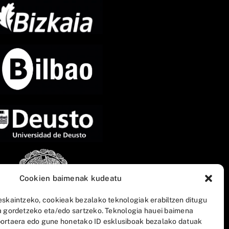
Cookien baimenak kudeatu
eskaintzeko, cookieak bezalako teknologiak erabiltzen ditugu
a gordetzeko eta/edo sartzeko. Teknologia hauei baimena
ortaera edo gune honetako ID esklusiboak bezalako datuak