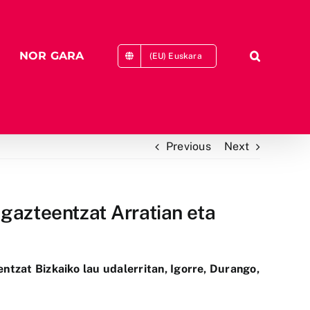
NOR GARA
(EU) Euskara
Previous
Next
 gazteentzat Arratian eta
tzat Bizkaiko lau udalerritan, Igorre, Durango,