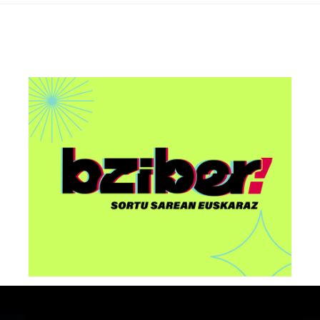
AAri buruzko “Euskorpora
u
Summit 2026” ekitaldia
egingo dute Bilbon