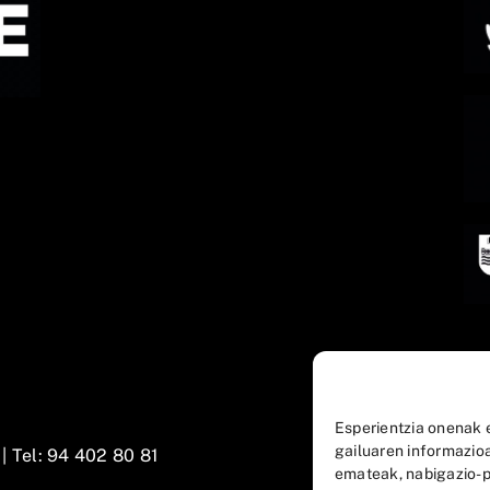
Esperientzia onenak 
gailuaren informazio
 |
Tel: 94 402 80 81
emateak, nabigazio-p