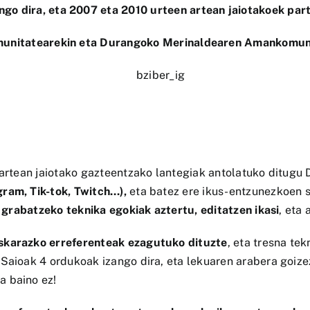
ngo dira, eta 2007 eta 2010 urteen artean jaiotakoek par
unitatearekin eta Durangoko Merinaldearen Amankomuna
 artean jaiotako gazteentzako lantegiak antolatuko ditugu
ram, Tik-tok, Twitch…),
eta batez ere ikus-entzunezkoen 
k grabatzeko teknika egokiak aztertu, editatzen ikasi
, eta 
skarazko erreferenteak ezagutuko dituzte
, eta tresna te
 Saioak 4 ordukoak izango dira, eta lekuaren arabera goize
a baino ez!