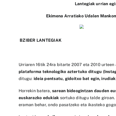
Lantegiak urrian egi
Ekimena Arratiako Udalen Mankom
BZIBER LANTEGIAK
Urriaren 16tik 24ra bitarte 2007 eta 2010 urteen
plataforma teknologiko aztertuko ditugu (Instag
ditugu:
ideia pentsatu, gidoitxo bat egin, irudia
Horrekin batera,
sarean bideogintzan dauden eu
euskarazko edukiak
sortuko ditugu talde giroan.
eraman behar, ondo pasatzeko eta ikasteko gogo