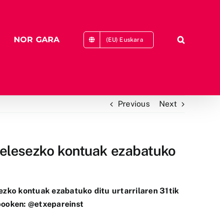
NOR GARA
(EU) Euskara
Previous
Next
ngelesezko kontuak ezabatuko
ezko kontuak ezabatuko ditu urtarrilaren 31tik
ebooken: @etxepareinst