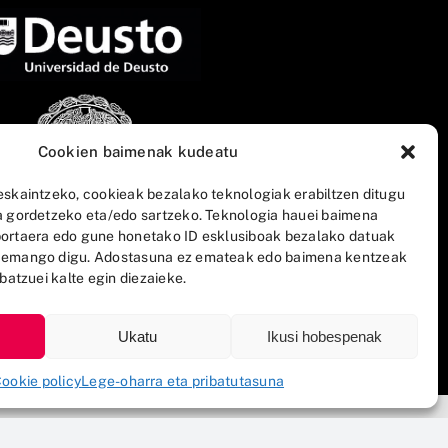
Cookien baimenak kudeatu
eskaintzeko, cookieak bezalako teknologiak erabiltzen ditugu
a gordetzeko eta/edo sartzeko. Teknologia hauei baimena
ortaera edo gune honetako ID esklusiboak bezalako datuak
 emango digu. Adostasuna ez emateak edo baimena kentzeak
batzuei kalte egin diezaieke.
Ukatu
Ikusi hobespenak
ookie policy
Lege-oharra eta pribatutasuna
n Politika