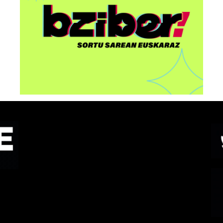
u
Summit 2026” ekitaldia
egingo dute Bilbon