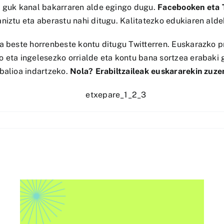
, guk kanal bakarraren alde egingo dugu.
Facebooken eta T
aniztu eta aberastu nahi ditugu. Kalitatezko edukiaren ald
a beste horrenbeste kontu ditugu Twitterren. Euskarazko pr
 eta ingelesezko orrialde eta kontu bana sortzea erabaki g
balioa indartzeko.
Nola? Erabiltzaileak euskararekin zuze
AAri buruzko “Euskorpora