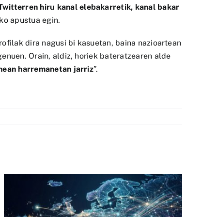
witterren hiru kanal elebakarretik, kanal bakar
eko apustua egin.
ofilak dira nagusi bi kasuetan, baina nazioartean
enuen. Orain, aldiz, horiek bateratzearen alde
nean harremanetan jarriz
”.