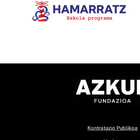
1.400.000 ikustaldi izan dit
la-
Bziber euskarazko
u
TikTokeko lehiaketaren IX.
edizioak
Kontratazio Publikoa