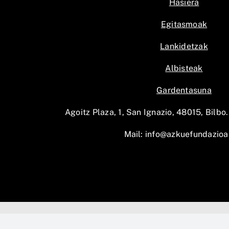
Hasiera
Egitasmoak
Lankidetzak
Albisteak
Gardentasuna
Agoitz Plaza, 1, San Ignazio, 48015, Bilbo.
Mail:
info@azkuefundazioa
AZKUE Fu