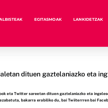
ALBISTEAK
EGITASMOAK
LANKIDETZAK
zialetan dituen gaztelaniazko eta i
ok eta Twitter sareetan dituen gaztelaniazko eta ingeles
 ezabatuta, bakarra erabiliko du, bai Twiiterrren bai Fac