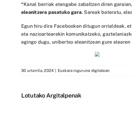
“
Kanal berriak etengabe zabaltzen diren garaian
eleanitzera pasatuko gara
. Sareak bateratu, ele
Egun hiru dira Facebooken ditugun orrialdeak, et
eta nazioartearekin komunikatzeko, gaztelaniazko
egingo dugu, unibertso eleanitzean gure elearen 
30 urtarrila, 2024
|
Euskara ingurune digitalean
Lotutako Argitalpenak