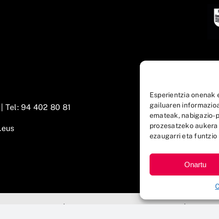
Esperientzia onenak 
gailuaren informazio
 |
Tel: 94 402 80 81
emateak, nabigazio-p
prozesatzeko aukera
.eus
ezaugarri eta funtzio 
Onartu
C
ndazioa 2025 © |
Lege-oharra eta pribatutasuna
|
Cookie-e